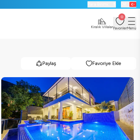
Para Birimi:
₺
Dil:
0
Kiralık Villalar
Favoriler
Menü
Paylaş
Favoriye Ekle