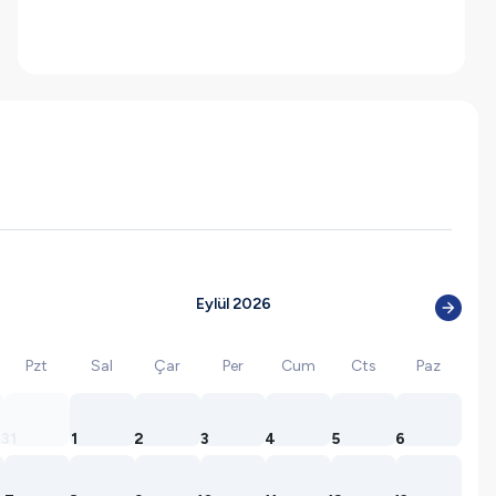
Eylül 2026
Pzt
Sal
Çar
Per
Cum
Cts
Paz
31
1
2
3
4
5
6