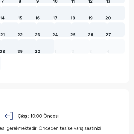
7
8
9
10
11
12
13
14
15
16
17
18
19
20
21
22
23
24
25
26
27
28
29
30
1
2
3
4
Çıkış :
10:00
Öncesi
mesi gerekmektedir. Önceden tesise varış saatinizi