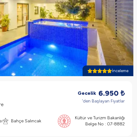
İnceleme
6.950
₺
Gecelik
'den Başlayan Fiyatlar
re
Kültür ve Turizm Bakanlığı
sı
Bahçe Salıncak
Belge No :
07-8882