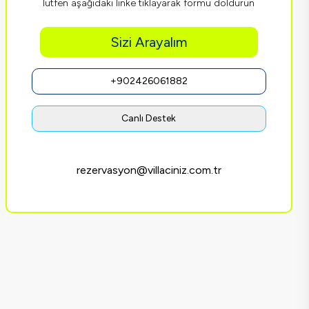
lütfen aşağıdaki linke tıklayarak formu doldurun
Sizi Arayalım
+902426061882
Canlı Destek
rezervasyon@villaciniz.com.tr