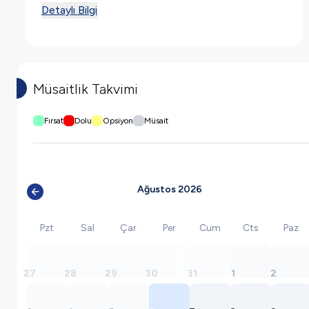
Detaylı Bilgi
Müsaitlik Takvimi
Fırsat
Dolu
Opsiyon
Müsait
Ağustos 2026
Pzt
Sal
Çar
Per
Cum
Cts
Paz
27
28
29
30
31
1
2