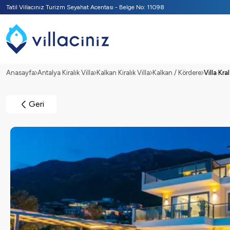
Tatil Villacınız Turizm Seyahat Acentası - Belge No: 11098
Anasayfa
Antalya Kiralık Villa
Kalkan Kiralık Villa
Kalkan / Kördere
Villa Kral
Geri