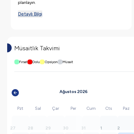
planlayın.
Detaylı Bilgi
Müsaitlik Takvimi
Fırsat
Dolu
Opsiyon
Müsait
Ağustos 2026
Pzt
Sal
Çar
Per
Cum
Cts
Paz
27
28
29
30
31
1
2