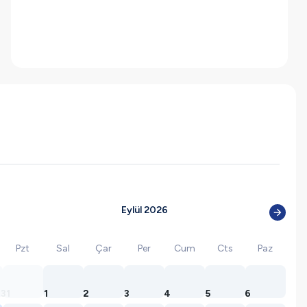
Eylül 2026
Pzt
Sal
Çar
Per
Cum
Cts
Paz
31
1
2
3
4
5
6