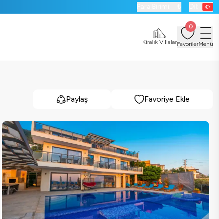
Para Birimi:
₺
Dil:
0
Kiralık Villalar
Favoriler
Menü
Paylaş
Favoriye Ekle