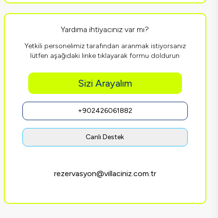
Yardıma ihtiyacınız var mı?
Yetkili personelimiz tarafından aranmak istiyorsanız
lütfen aşağıdaki linke tıklayarak formu doldurun
Sizi Arayalım
+902426061882
Canlı Destek
rezervasyon@villaciniz.com.tr