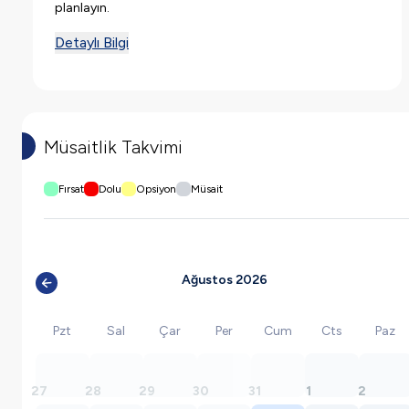
planlayın.
Detaylı Bilgi
Müsaitlik Takvimi
Fırsat
Dolu
Opsiyon
Müsait
Ağustos 2026
Pzt
Sal
Çar
Per
Cum
Cts
Paz
27
28
29
30
31
1
2