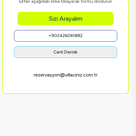
lütfen aşağıdaki linke tıklayarak formu doldurun
Sizi Arayalım
+902426061882
Canlı Destek
rezervasyon@villaciniz.com.tr