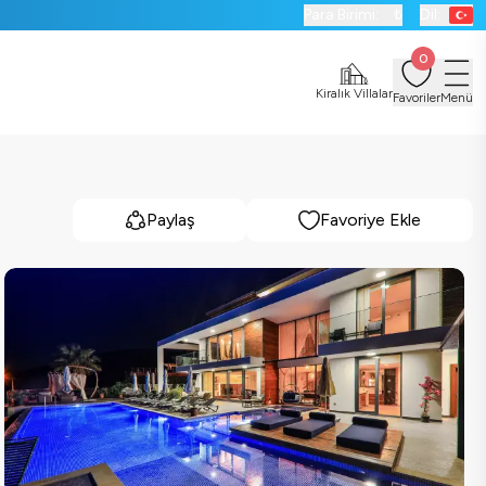
Para Birimi:
₺
Dil:
0
Kiralık Villalar
Favoriler
Menü
Paylaş
Favoriye Ekle