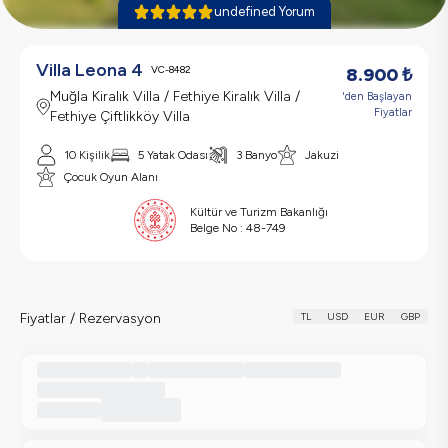
undefined Yorum
Villa Leona 4
VC-8482
8.900
₺
Muğla Kiralık Villa / Fethiye Kiralık Villa /
'den Başlayan
Fiyatlar
Fethiye Çiftlikköy Villa
10 Kişilik
5 Yatak Odası
3 Banyo
Jakuzi
Çocuk Oyun Alanı
Kültür ve Turizm Bakanlığı
Belge No :
48-749
Fiyatlar / Rezervasyon
TL
USD
EUR
GBP