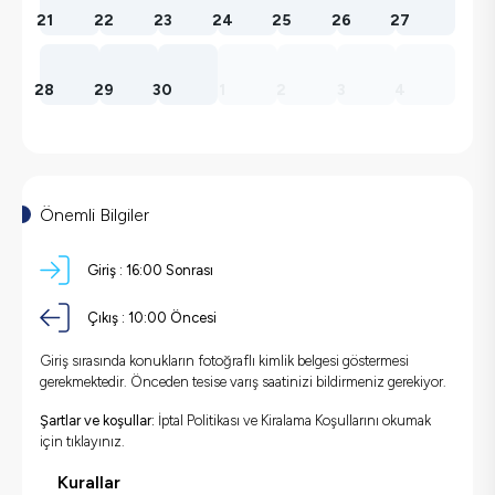
21
22
23
24
25
26
27
28
29
30
1
2
3
4
Önemli Bilgiler
Giriş :
16:00 Sonrası
Çıkış :
10:00 Öncesi
Giriş sırasında konukların fotoğraflı kimlik belgesi göstermesi
gerekmektedir. Önceden tesise varış saatinizi bildirmeniz gerekiyor.
Şartlar ve koşullar:
İptal Politikası ve Kiralama Koşullarını okumak
için
tıklayınız.
Kurallar