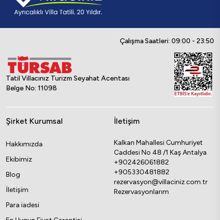
Çalışma Saatleri: 09:00 - 23:50
Tatil Villacınız Turizm Seyahat Acentası
Belge No: 11098
Şirket Kurumsal
İletişim
Kalkan Mahallesi Cumhuriyet
Hakkımızda
Caddesi No 48 /1 Kaş Antalya
Ekibimiz
+902426061882
+905330481882
Blog
rezervasyon@villaciniz.com.tr
İletişim
Rezervasyonlarım
Para iadesi