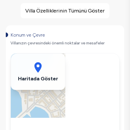
Villa Özellikleri
Barbekü
Villa Özelliklerinin Tümünü Göster
Doğa Manzaralı
Salıncak
Korunaklı Havuz
Konum ve Çevre
Saç Kurutma Makinası
Villanızın çevresindeki önemli noktalar ve mesafeler
Bulaşık Makinesi
Çamaşır Makinesi
Buzdolabı
Klima
Haritada Göster
Wifi / İnternet
Tost Makinesi
Mikrodalga
Kettle
Korunaklı Havuz
Ütü