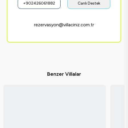
+902426061882
Canlı Destek
rezervasyon@villaciniz.com.tr
Benzer Villalar