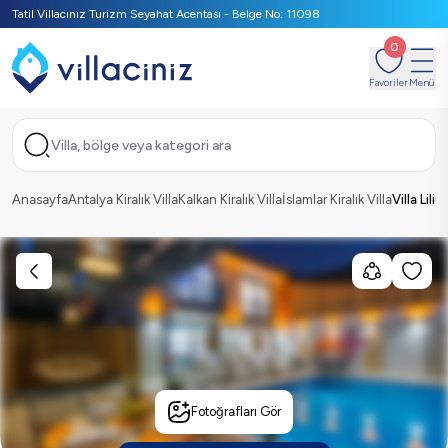
Tatil Villacınız Turizm Seyahat Acentası - Belge No: 11098
0
Favoriler
Menü
Villa, bölge veya kategori ara
Anasayfa
Antalya Kiralık Villa
Kalkan Kiralık Villa
İslamlar Kiralık Villa
Villa Liliu
Fotoğrafları Gör