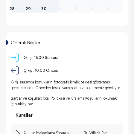
28
29
30
1
2
3
4
Önemli Bilgiler
Giriş :
16:00 Sonrası
Çıkış :
10:00 Öncesi
Giriş sırasında konukların fotoğraflı kimlik belgesi göstermesi
gerekmektedir. Önceden tesise varış saatinizi bildirmeniz gerekiyor.
Şartlar ve koşullar:
İptal Politikası ve Kiralama Koşullarını okumak
için
tıklayınız.
Kurallar
İç Mekanlarda Sigara
Bu Villada Evcil