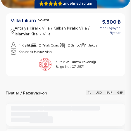
undefined Yorum
Villa Lilium
VC-8152
5.500
₺
Antalya Kiralık Villa / Kalkan Kiralık Villa /
'den Başlayan
Fiyatlar
İslamlar Kiralık Villa
4 Kişilik
2 Yatak Odası
2 Banyo
Jakuzi
Korunaklı Havuz Alanı
Kültür ve Turizm Bakanlığı
Belge No :
07-2571
Fiyatlar / Rezervasyon
TL
USD
EUR
GBP