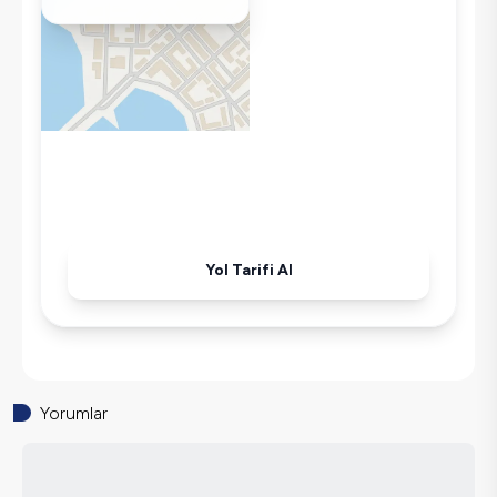
Buzdolabı
Wifi / İnternet
Tost Makinesi
Mikrodalga
Kettle
Ütü
Havuz-Bahçe Bakımı
Yol Tarifi Al
Yorumlar