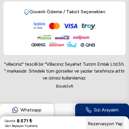
Güvenli Ödeme / Taksit Seçenekleri
"villaciniz" tescilli bir "Villacınız Seyahat Turizm Emlak Ltd.Sti.
" markasıdır. Sitedeki tüm görseller ve yazılar tarafımıza aittir
ve izinsiz kullanılamaz.
Online Musteri Temsilcisi
BöcekSoft
Online Musteri Temsilcisi
Whatsapp
Sizi Arayalım
8.571
₺
Gecelik
Rezervasyon Yap
'den Başlayan Fiyatlarla