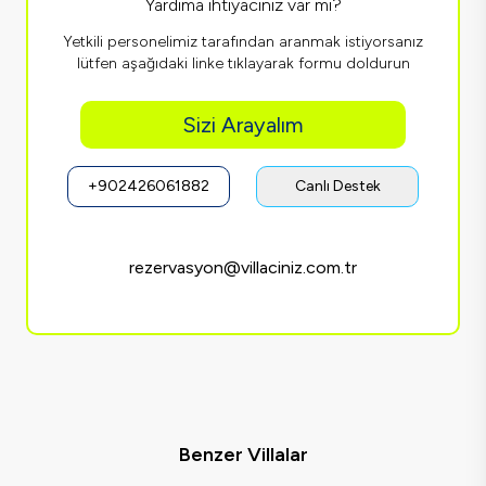
Yardıma ihtiyacınız var mı?
Yetkili personelimiz tarafından aranmak istiyorsanız
lütfen aşağıdaki linke tıklayarak formu doldurun
Sizi Arayalım
+902426061882
Canlı Destek
rezervasyon@villaciniz.com.tr
Benzer Villalar