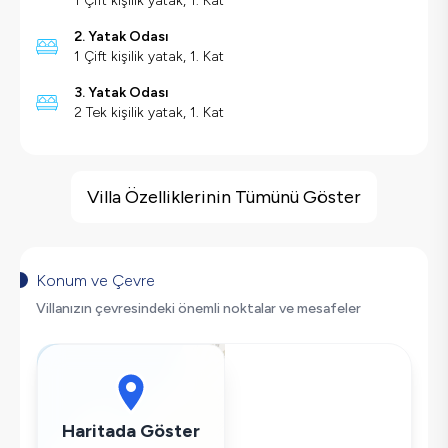
1 Çift kişilik yatak, 1. Kat
2. Yatak Odası
1 Çift kişilik yatak, 1. Kat
3. Yatak Odası
2 Tek kişilik yatak, 1. Kat
Villa Özellikleri
Deniz Manzarası
Villa Özelliklerinin Tümünü Göster
Hamam
Kapalı Havuz
Havuz Isıtma
Konum ve Çevre
Barbekü
Villanızın çevresindeki önemli noktalar ve mesafeler
Geniş Ailelere Uygun
Salıncak
Saç Kurutma Makinası
Bulaşık Makinesi
Haritada Göster
Çamaşır Makinesi