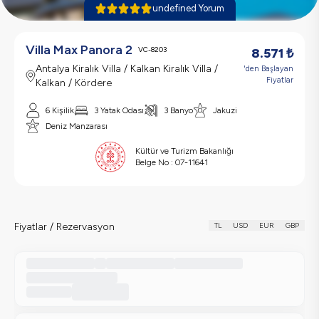
undefined Yorum
Villa Max Panora 2
VC-8203
8.571
₺
Antalya Kiralık Villa / Kalkan Kiralık Villa /
'den Başlayan
Fiyatlar
Kalkan / Kördere
6 Kişilik
3 Yatak Odası
3 Banyo
Jakuzi
Deniz Manzarası
Kültür ve Turizm Bakanlığı
Belge No :
07-11641
Fiyatlar / Rezervasyon
TL
USD
EUR
GBP