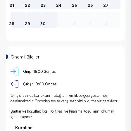
21
22
23
24
25
26
27
28
29
30
1
2
3
4
Önemli Bilgiler
Giriş :
16:00 Sonrası
Çıkış :
10:00 Öncesi
Giriş sırasında konukların fotoğraflı kimlik belgesi göstermesi
gerekmektedir. Önceden tesise varış saatinizi bildirmeniz gerekiyor.
Şartlar ve koşullar:
İptal Politikası ve Kiralama Koşullarını okumak
için
tıklayınız.
Kurallar