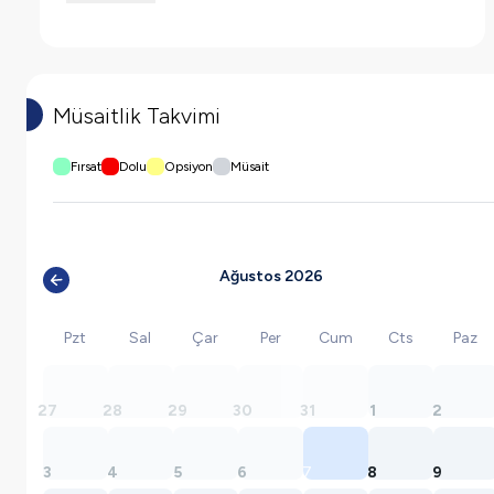
Müsaitlik Takvimi
Fırsat
Dolu
Opsiyon
Müsait
Ağustos 2026
Pzt
Sal
Çar
Per
Cum
Cts
Paz
27
28
29
30
31
1
2
3
4
5
6
7
8
9