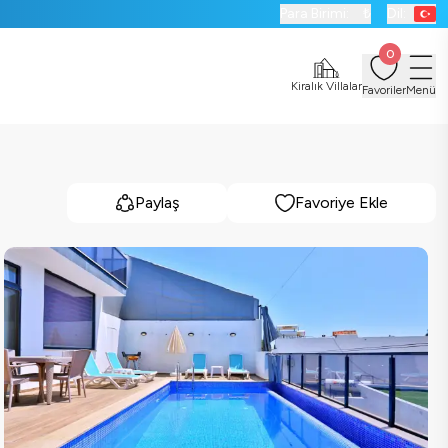
Para Birimi:
₺
Dil:
0
Kiralık Villalar
Favoriler
Menü
Paylaş
Favoriye Ekle