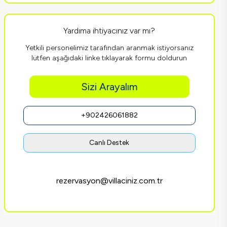
Yardıma ihtiyacınız var mı?
Yetkili personelimiz tarafından aranmak istiyorsanız
lütfen aşağıdaki linke tıklayarak formu doldurun
Sizi Arayalım
+902426061882
Canlı Destek
rezervasyon@villaciniz.com.tr