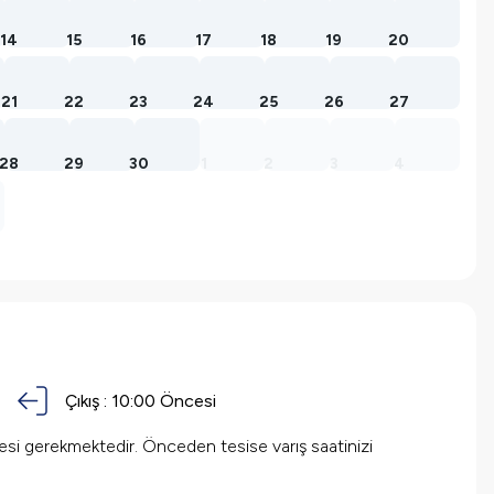
14
15
16
17
18
19
20
21
22
23
24
25
26
27
28
29
30
1
2
3
4
Çıkış :
10:00 Öncesi
mesi gerekmektedir. Önceden tesise varış saatinizi