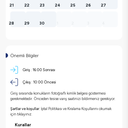
21
22
23
24
25
26
27
28
29
30
1
2
3
4
Önemli Bilgiler
Giriş :
16:00 Sonrası
Çıkış :
10:00 Öncesi
Giriş sırasında konukların fotoğraflı kimlik belgesi göstermesi
gerekmektedir. Önceden tesise varış saatinizi bildirmeniz gerekiyor.
Şartlar ve koşullar:
İptal Politikası ve Kiralama Koşullarını okumak
için
tıklayınız.
Kurallar