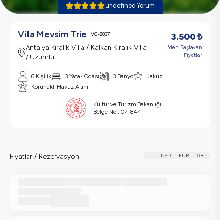
undefined Yorum
Villa Mevsim Trie
VC-8837
3.500
₺
Antalya Kiralık Villa / Kalkan Kiralık Villa
'den Başlayan
Fiyatlar
/ Üzümlü
6 Kişilik
3 Yatak Odası
3 Banyo
Jakuzi
Korunaklı Havuz Alanı
Kültür ve Turizm Bakanlığı
Belge No :
07-847
Fiyatlar / Rezervasyon
TL
USD
EUR
GBP