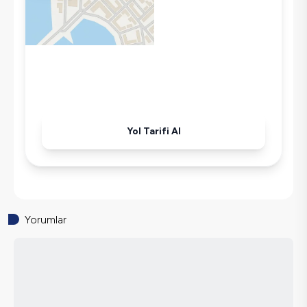
Mikrodalga
Kettle
Korunaklı Havuz
Ütü
Havuz-Bahçe Bakımı
Yol Tarifi Al
Yorumlar