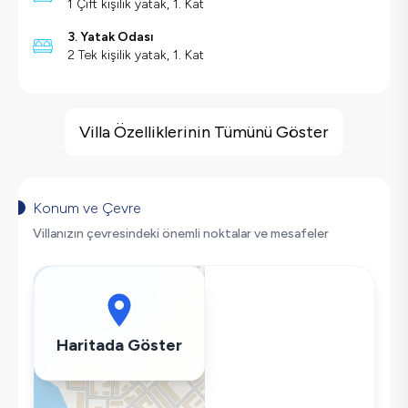
1 Çift kişilik yatak, 1. Kat
3. Yatak Odası
2 Tek kişilik yatak, 1. Kat
Villa Özellikleri
Geniş Ailelere Uygun
Villa Özelliklerinin Tümünü Göster
Doğa Manzaralı
Salıncak
Korunaklı Havuz
Konum ve Çevre
Saç Kurutma Makinası
Villanızın çevresindeki önemli noktalar ve mesafeler
Bulaşık Makinesi
Çamaşır Makinesi
Buzdolabı
Klima
Haritada Göster
Wifi / İnternet
Tost Makinesi