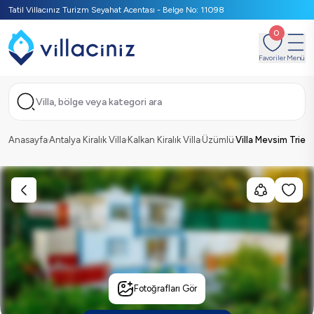
Tatil Villacınız Turizm Seyahat Acentası - Belge No: 11098
0
Favoriler
Menü
Villa, bölge veya kategori ara
Anasayfa
Antalya Kiralık Villa
Kalkan Kiralık Villa
Üzümlü
Villa Mevsim Trie
Fotoğrafları Gör