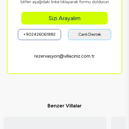
lütfen aşağıdaki linke tıklayarak formu doldurun
Sizi Arayalım
+902426061882
Canlı Destek
rezervasyon@villaciniz.com.tr
Benzer Villalar