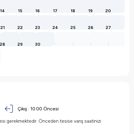
14
15
16
17
18
19
20
21
22
23
24
25
26
27
28
29
30
1
2
3
4
Çıkış :
10:00 Öncesi
mesi gerekmektedir. Önceden tesise varış saatinizi