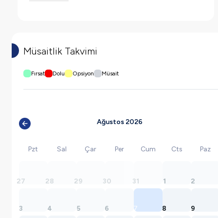
Müsaitlik Takvimi
Fırsat
Dolu
Opsiyon
Müsait
Ağustos 2026
Pzt
Sal
Çar
Per
Cum
Cts
Paz
27
28
29
30
31
1
2
3
4
5
6
7
8
9