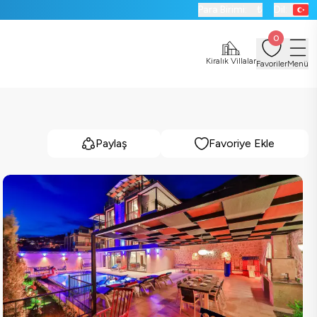
Para Birimi:
₺
Dil:
0
Kiralık Villalar
Favoriler
Menü
Paylaş
Favoriye Ekle