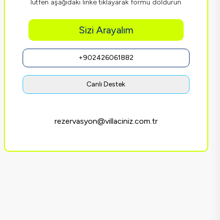
lütfen aşağıdaki linke tıklayarak formu doldurun
Sizi Arayalım
+902426061882
Canlı Destek
rezervasyon@villaciniz.com.tr