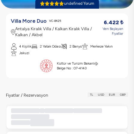
undefined Yorum
Villa More Duo
VC-8425
6.422
₺
Antalya Kiralık Villa / Kalkan Kiralık Villa /
'den Başlayan
Fiyatlar
Kalkan / Akbel
4 Kişilik
2 Yatak Odası
2 Banyo
Merkeze Yakın
Jakuzi
Kültür ve Turizm Bakanlığı
Belge No :
07-4143
Fiyatlar / Rezervasyon
TL
USD
EUR
GBP