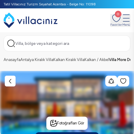
Tatil Villacınız Turizm Seyahat Acentası - Belge No: 11098
0
Favoriler
Menü
Villa, bölge veya kategori ara
Anasayfa
Antalya Kiralık Villa
Kalkan Kiralık Villa
Kalkan / Akbel
Villa More Du
Fotoğrafları Gör