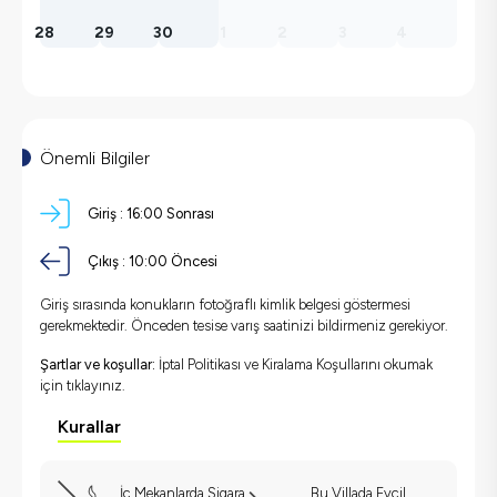
28
29
30
1
2
3
4
Önemli Bilgiler
Giriş :
16:00 Sonrası
Çıkış :
10:00 Öncesi
Giriş sırasında konukların fotoğraflı kimlik belgesi göstermesi
gerekmektedir. Önceden tesise varış saatinizi bildirmeniz gerekiyor.
Şartlar ve koşullar:
İptal Politikası ve Kiralama Koşullarını okumak
için
tıklayınız.
Kurallar
İç Mekanlarda Sigara
Bu Villada Evcil