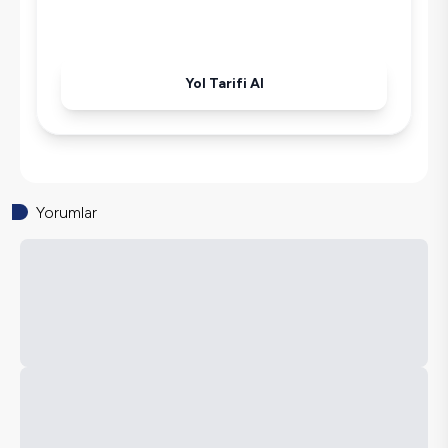
Wifi / İnternet
Tost Makinesi
Mikrodalga
Yol Tarifi Al
Kettle
Korunaklı Havuz
Ütü
Havuz-Bahçe Bakımı
Yorumlar