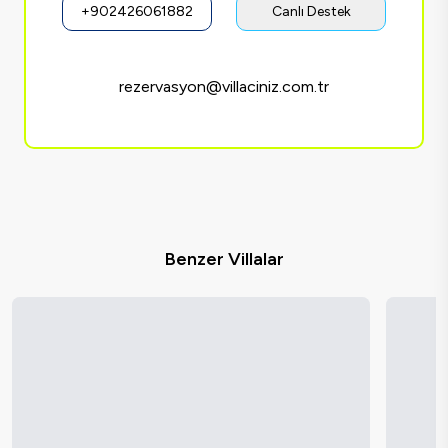
+902426061882
Canlı Destek
rezervasyon@villaciniz.com.tr
Benzer Villalar