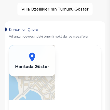
Villa Özellikleri
Sauna
Villa Özelliklerinin Tümünü Göster
Sinema Odası
Çocuk Oyun Alanı
Barbekü
Konum ve Çevre
Spor Salonu
Villanızın çevresindeki önemli noktalar ve mesafeler
Doğa Manzaralı
Langırt
Masa Tenisi
Salıncak
Haritada Göster
Korunaklı Havuz
Saç Kurutma Makinası
Bulaşık Makinesi
Çamaşır Makinesi
Buzdolabı
Klima