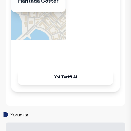
Haritada Göster
Klima
Wifi / İnternet
Tost Makinesi
Mikrodalga
Kettle
Korunaklı Havuz
Ütü
Havuz-Bahçe Bakımı
Yol Tarifi Al
Yorumlar