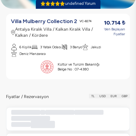
undefined Yorum
Villa Mulberry Collection 2
VC-8274
10.714
₺
Antalya Kiralık Villa / Kalkan Kiralık Villa /
'den Başlayan
Fiyatlar
Kalkan / Kördere
6 Kişilik
3 Yatak Odası
3 Banyo
Jakuzi
Deniz Manzarası
Kültür ve Turizm Bakanlığı
Belge No :
07-4380
Fiyatlar / Rezervasyon
TL
USD
EUR
GBP