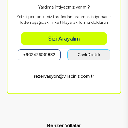
Yardıma ihtiyacınız var mı?
Yetkili personelimiz tarafından aranmak istiyorsanız
lütfen aşağıdaki linke tıklayarak formu doldurun
Sizi Arayalım
+902426061882
Canlı Destek
rezervasyon@villaciniz.com.tr
Benzer Villalar