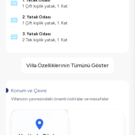
1. Yatak Odası
1 Çift kişilik yatak, 1. Kat
2. Yatak Odası
1 Çift kişilik yatak, 1. Kat
3. Yatak Odası
2 Tek kişilik yatak, 1. Kat
Villa Özellikleri
Jakuzi
Villa Özelliklerinin Tümünü Göster
Deniz Manzarası
Barbekü
Geniş Ailelere Uygun
Konum ve Çevre
Salıncak
Villanızın çevresindeki önemli noktalar ve mesafeler
Saç Kurutma Makinası
Bulaşık Makinesi
Çamaşır Makinesi
Buzdolabı