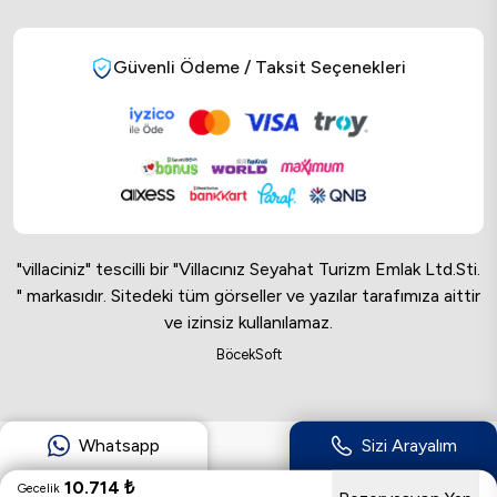
Güvenli Ödeme / Taksit Seçenekleri
"villaciniz" tescilli bir "Villacınız Seyahat Turizm Emlak Ltd.Sti.
" markasıdır. Sitedeki tüm görseller ve yazılar tarafımıza aittir
ve izinsiz kullanılamaz.
Online Musteri Temsilcisi
BöcekSoft
Online Musteri Temsilcisi
Whatsapp
Sizi Arayalım
10.714
₺
Gecelik