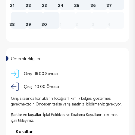
21
22
23
24
25
26
27
28
29
30
1
2
3
4
Önemli Bilgiler
Giriş :
16:00 Sonrası
Çıkış :
10:00 Öncesi
Giriş sırasında konukların fotoğraflı kimlik belgesi göstermesi
gerekmektedir. Önceden tesise varış saatinizi bildirmeniz gerekiyor.
Şartlar ve koşullar:
İptal Politikası ve Kiralama Koşullarını okumak
için
tıklayınız.
Kurallar