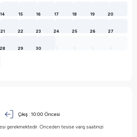
14
15
16
17
18
19
20
21
22
23
24
25
26
27
28
29
30
1
2
3
4
Çıkış :
10:00 Öncesi
mesi gerekmektedir. Önceden tesise varış saatinizi