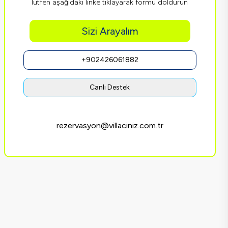
lütfen aşağıdaki linke tıklayarak formu doldurun
Sizi Arayalım
+902426061882
Canlı Destek
rezervasyon@villaciniz.com.tr