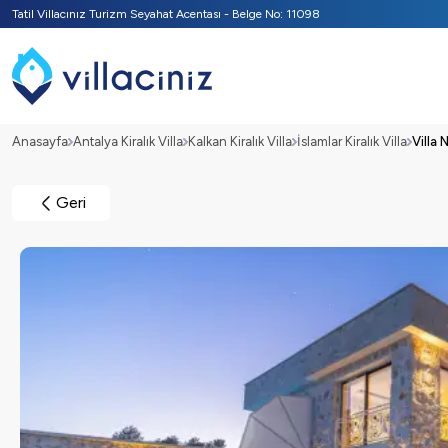
Tatil Villacınız Turizm Seyahat Acentası - Belge No: 11098
Anasayfa
Antalya Kiralık Villa
Kalkan Kiralık Villa
İslamlar Kiralık Villa
Villa 
Geri