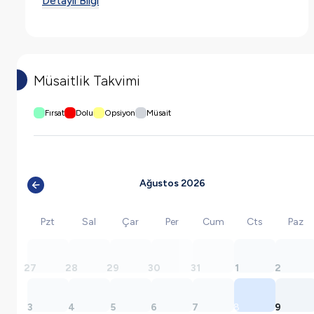
Detaylı Bilgi
Müsaitlik Takvimi
Fırsat
Dolu
Opsiyon
Müsait
Ağustos 2026
Pzt
Sal
Çar
Per
Cum
Cts
Paz
27
28
29
30
31
1
2
3
4
5
6
7
8
9