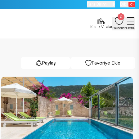
Para Birimi:
₺
Dil:
0
Kiralık Villalar
Favoriler
Menü
Paylaş
Favoriye Ekle