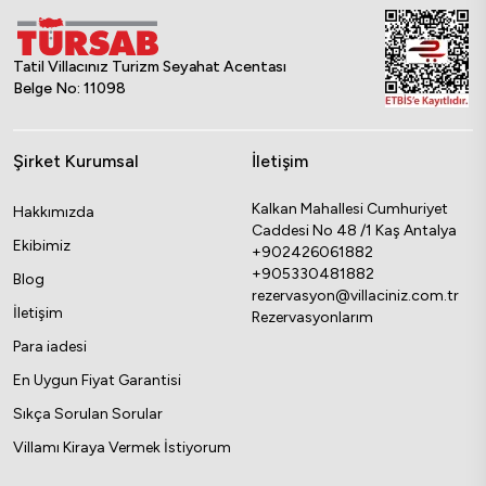
Tatil Villacınız Turizm Seyahat Acentası
Belge No: 11098
Şirket Kurumsal
İletişim
Kalkan Mahallesi Cumhuriyet
Hakkımızda
Caddesi No 48 /1 Kaş Antalya
Ekibimiz
+902426061882
+905330481882
Blog
rezervasyon@villaciniz.com.tr
İletişim
Rezervasyonlarım
Para iadesi
En Uygun Fiyat Garantisi
Sıkça Sorulan Sorular
Villamı Kiraya Vermek İstiyorum