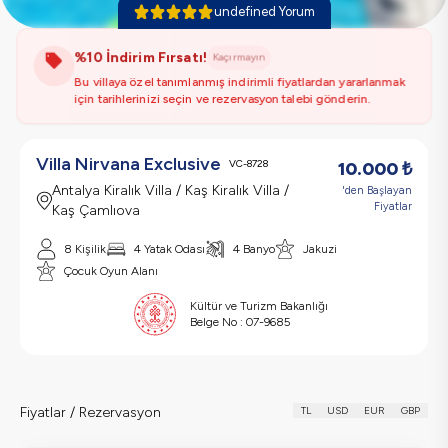
undefined Yorum
%10 İndirim Fırsatı!
Kaçırmayın
Bu villaya özel tanımlanmış indirimli fiyatlardan yararlanmak
için tarihlerinizi seçin ve rezervasyon talebi gönderin.
Villa Nirvana Exclusive
VC-8728
10.000
₺
Antalya Kiralık Villa / Kaş Kiralık Villa /
'den Başlayan
Fiyatlar
Kaş Çamlıova
8 Kişilik
4 Yatak Odası
4 Banyo
Jakuzi
Çocuk Oyun Alanı
Kültür ve Turizm Bakanlığı
Belge No :
07-9685
Fiyatlar / Rezervasyon
TL
USD
EUR
GBP