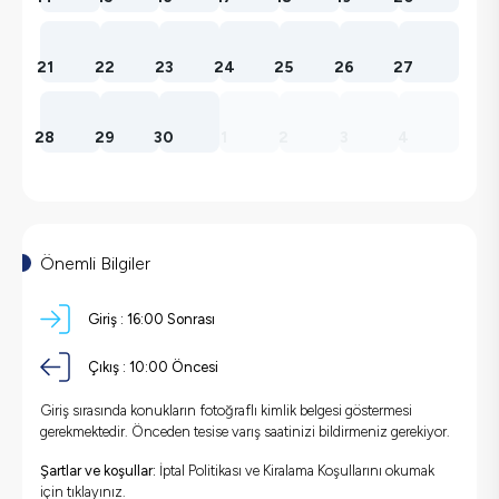
21
22
23
24
25
26
27
28
29
30
1
2
3
4
Önemli Bilgiler
Giriş :
16:00 Sonrası
Çıkış :
10:00 Öncesi
Giriş sırasında konukların fotoğraflı kimlik belgesi göstermesi
gerekmektedir. Önceden tesise varış saatinizi bildirmeniz gerekiyor.
Şartlar ve koşullar:
İptal Politikası ve Kiralama Koşullarını okumak
için
tıklayınız.