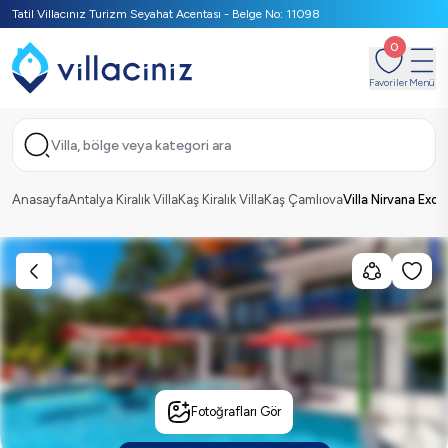
Tatil Villacınız Turizm Seyahat Acentası - Belge No: 11098
0
Favoriler
Menü
Villa, bölge veya kategori ara
Anasayfa
Antalya Kiralık Villa
Kaş Kiralık Villa
Kaş Çamlıova
Villa Nirvana Excl
Fotoğrafları Gör