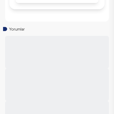
Buzdolabı
Klima
Wifi / İnternet
Tost Makinesi
Yorumlar
Mikrodalga
Kettle
Korunaklı Havuz
Ütü
Havuz-Bahçe Bakımı