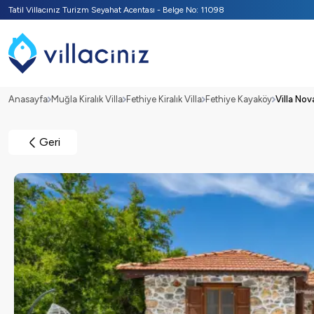
Tatil Villacınız Turizm Seyahat Acentası - Belge No: 11098
Anasayfa
Muğla Kiralık Villa
Fethiye Kiralık Villa
Fethiye Kayaköy
Villa Nov
Geri