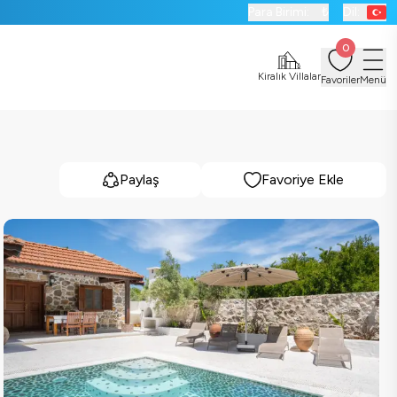
Para Birimi:
₺
Dil:
0
Kiralık Villalar
Favoriler
Menü
Paylaş
Favoriye Ekle