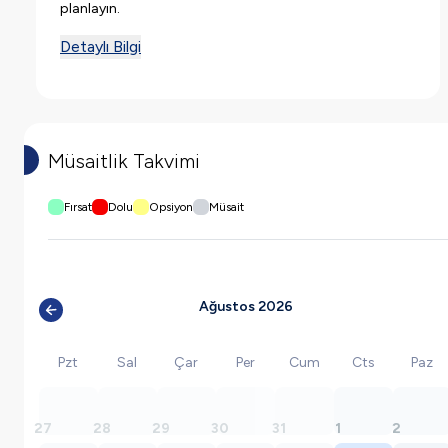
planlayın.
Detaylı Bilgi
Müsaitlik Takvimi
Fırsat
Dolu
Opsiyon
Müsait
Ağustos 2026
Pzt
Sal
Çar
Per
Cum
Cts
Paz
27
28
29
30
31
1
2