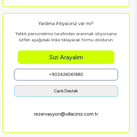
Yardıma ihtiyacınız var mı?
Yetkili personelimiz tarafından aranmak istiyorsanız
lütfen aşağıdaki linke tıklayarak formu doldurun
Sizi Arayalım
+902426061882
Canlı Destek
rezervasyon@villaciniz.com.tr