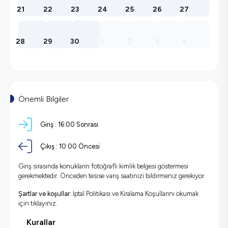
21
22
23
24
25
26
27
28
29
30
1
2
3
4
Önemli Bilgiler
Giriş :
16:00 Sonrası
Çıkış :
10:00 Öncesi
Giriş sırasında konukların fotoğraflı kimlik belgesi göstermesi
gerekmektedir. Önceden tesise varış saatinizi bildirmeniz gerekiyor.
Şartlar ve koşullar:
İptal Politikası ve Kiralama Koşullarını okumak
için
tıklayınız.
Kurallar