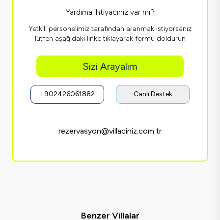
Yardıma ihtiyacınız var mı?
Yetkili personelimiz tarafından aranmak istiyorsanız
lütfen aşağıdaki linke tıklayarak formu doldurun
Sizi Arayalım
+902426061882
Canlı Destek
rezervasyon@villaciniz.com.tr
Benzer Villalar