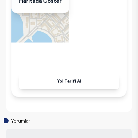
Haritada Göster
Çamaşır Makinesi
Buzdolabı
Klima
Wifi / İnternet
Tost Makinesi
Mikrodalga
Kettle
Korunaklı Havuz
Ütü
Yol Tarifi Al
Havuz-Bahçe Bakımı
Yorumlar