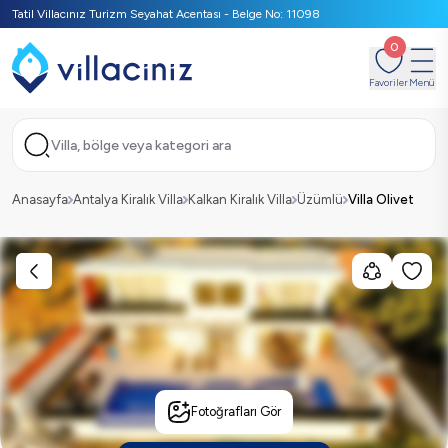
Tatil Villacınız Turizm Seyahat Acentası - Belge No: 11098
0
Favoriler
Menü
Villa, bölge veya kategori ara
Anasayfa
Antalya Kiralık Villa
Kalkan Kiralık Villa
Üzümlü
Villa Olivet
Fotoğrafları Gör