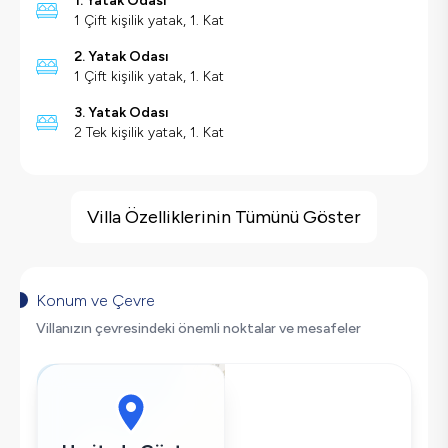
1. Yatak Odası
1 Çift kişilik yatak, 1. Kat
2. Yatak Odası
1 Çift kişilik yatak, 1. Kat
3. Yatak Odası
2 Tek kişilik yatak, 1. Kat
Villa Özellikleri
Jakuzi
Villa Özelliklerinin Tümünü Göster
Sauna
Hamam
Çocuk Oyun Alanı
Konum ve Çevre
Barbekü
Villanızın çevresindeki önemli noktalar ve mesafeler
Langırt
Korunaklı Havuz
Saç Kurutma Makinası
Bulaşık Makinesi