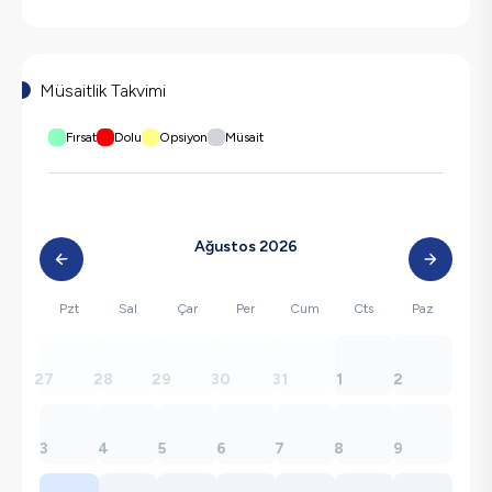
Müsaitlik Takvimi
Fırsat
Dolu
Opsiyon
Müsait
Ağustos 2026
Pzt
Sal
Çar
Per
Cum
Cts
Paz
27
28
29
30
31
1
2
3
4
5
6
7
8
9