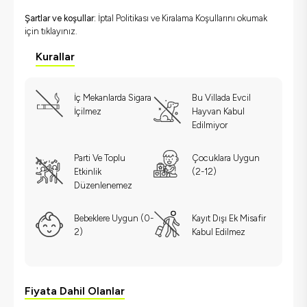
Şartlar ve koşullar:
İptal Politikası ve Kiralama Koşullarını okumak
için
tıklayınız.
Kurallar
İç Mekanlarda Sigara
Bu Villada Evcil
İçilmez
Hayvan Kabul
Edilmiyor
Parti Ve Toplu
Çocuklara Uygun
Etkinlik
(2-12)
Düzenlenemez
Bebeklere Uygun (0-
Kayıt Dışı Ek Misafir
2)
Kabul Edilmez
Fiyata Dahil Olanlar