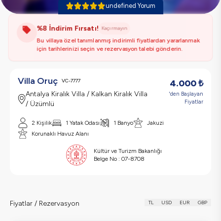
undefined Yorum
%8 İndirim Fırsatı!
Kaçırmayın
Bu villaya özel tanımlanmış indirimli fiyatlardan yararlanmak
için tarihlerinizi seçin ve rezervasyon talebi gönderin.
Villa Oruç
VC-7777
4.000
₺
Antalya Kiralık Villa / Kalkan Kiralık Villa
'den Başlayan
Fiyatlar
/ Üzümlü
2 Kişilik
1 Yatak Odası
1 Banyo
Jakuzi
Korunaklı Havuz Alanı
Kültür ve Turizm Bakanlığı
Belge No :
07-8708
Fiyatlar / Rezervasyon
TL
USD
EUR
GBP