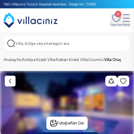
Tatil Villacınız Turizm Seyahat Acentası - Belge No: 11098
0
Favoriler
Menü
Villa, bölge veya kategori ara
Anasayfa
Antalya Kiralık Villa
Kalkan Kiralık Villa
Üzümlü
Villa Oruç
Fotoğrafları Gör