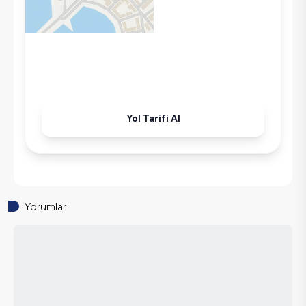
Ütü
Havuz-Bahçe Bakımı
Yol Tarifi Al
Yorumlar