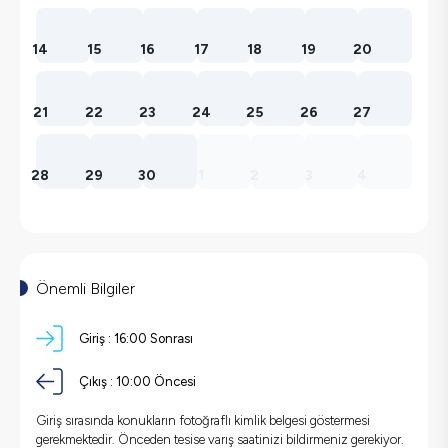
14
15
16
17
18
19
20
21
22
23
24
25
26
27
28
29
30
1
2
3
4
Önemli Bilgiler
Giriş :
16:00 Sonrası
Çıkış :
10:00 Öncesi
Giriş sırasında konukların fotoğraflı kimlik belgesi göstermesi
gerekmektedir. Önceden tesise varış saatinizi bildirmeniz gerekiyor.