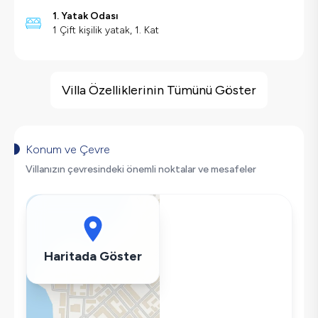
1. Yatak Odası
1 Çift kişilik yatak, 1. Kat
Villa Özellikleri
Barbekü
Villa Özelliklerinin Tümünü Göster
Doğa Manzaralı
Salıncak
Saç Kurutma Makinası
Konum ve Çevre
Bulaşık Makinesi
Villanızın çevresindeki önemli noktalar ve mesafeler
Çamaşır Makinesi
Buzdolabı
Klima
Wifi / İnternet
Haritada Göster
Tost Makinesi
Kettle
Korunaklı Havuz