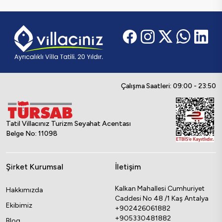
Çalışma Saatleri: 09:00 - 23:50
Tatil Villacınız Turizm Seyahat Acentası
Belge No: 11098
Şirket Kurumsal
İletişim
Kalkan Mahallesi Cumhuriyet
Hakkımızda
Caddesi No 48 /1 Kaş Antalya
Ekibimiz
+902426061882
+905330481882
Blog