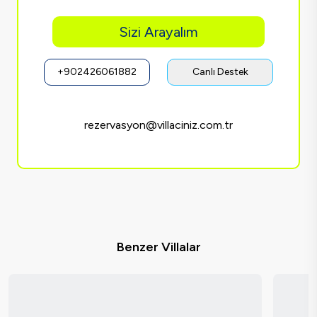
Sizi Arayalım
+902426061882
Canlı Destek
rezervasyon@villaciniz.com.tr
Benzer Villalar