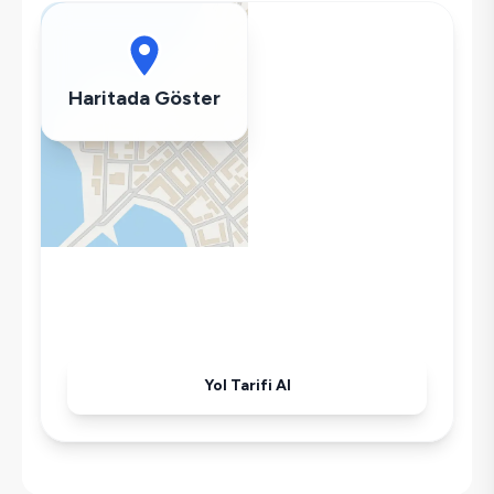
Çamaşır Makinesi
Buzdolabı
Klima
Haritada Göster
Wifi / İnternet
Tost Makinesi
Mikrodalga
Kettle
Ütü
Yol Tarifi Al