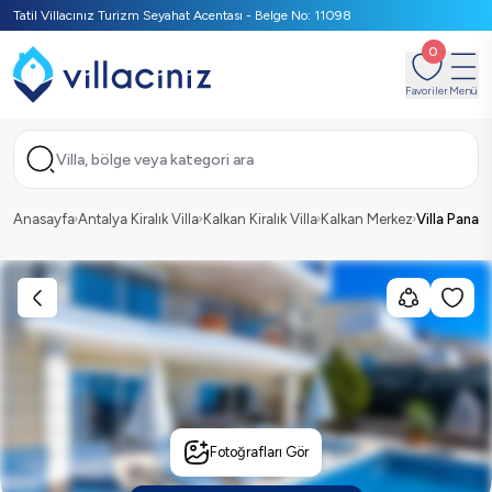
Tatil Villacınız Turizm Seyahat Acentası - Belge No: 11098
0
Favoriler
Menü
Villa, bölge veya kategori ara
Anasayfa
Antalya Kiralık Villa
Kalkan Kiralık Villa
Kalkan Merkez
Villa Pana
Fotoğrafları Gör