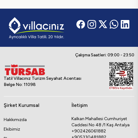
Çalışma Saatleri: 09:00 - 23:50
Tatil Villacınız Turizm Seyahat Acentası
Belge No: 11098
Şirket Kurumsal
İletişim
Kalkan Mahallesi Cumhuriyet
Hakkımızda
Caddesi No 48 /1 Kaş Antalya
Ekibimiz
+902426061882
+905330481882