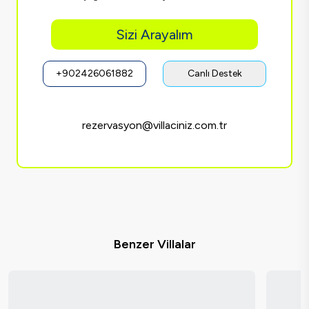
Sizi Arayalım
+902426061882
Canlı Destek
rezervasyon@villaciniz.com.tr
Benzer Villalar