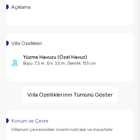
Açıklama
Villa Özellikleri
Yüzme Havuzu
(
Özel Havuz
)
Boyu: 7,5 m , Eni: 3,5 m , Derinlik: 155 cm
Villa Özellikleri
Barbekü
Villa Özelliklerinin Tümünü Göster
Geniş Ailelere Uygun
Salıncak
Şömine
Konum ve Çevre
Saç Kurutma Makinası
Villanızın çevresindeki önemli noktalar ve mesafeler
Bulaşık Makinesi