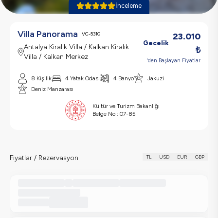
İnceleme
Villa Panorama
VC-5310
23.010
Gecelik
Antalya Kiralık Villa / Kalkan Kiralık
₺
Villa / Kalkan Merkez
'den Başlayan Fiyatlar
8
Kişilik
4
Yatak Odası
4
Banyo
Jakuzi
Deniz Manzarası
Kültür ve Turizm Bakanlığı
Belge No :
07-85
Fiyatlar / Rezervasyon
TL
USD
EUR
GBP