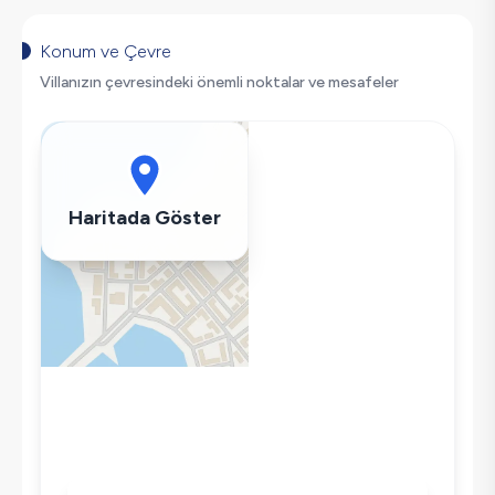
Geniş Ailelere Uygun
Saç Kurutma Makinası
Konum ve Çevre
Bulaşık Makinesi
Villanızın çevresindeki önemli noktalar ve mesafeler
Çamaşır Makinesi
Buzdolabı
Klima
Wifi / İnternet
Haritada Göster
Tost Makinesi
Mikrodalga
Kettle
Ütü
Havuz-Bahçe Bakımı