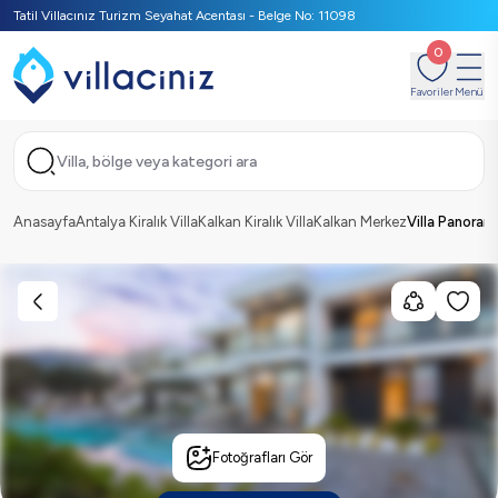
Tatil Villacınız Turizm Seyahat Acentası - Belge No: 11098
0
Favoriler
Menü
Villa, bölge veya kategori ara
Anasayfa
Antalya Kiralık Villa
Kalkan Kiralık Villa
Kalkan Merkez
Villa Panoram
Fotoğrafları Gör