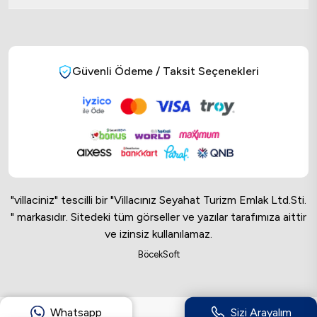
Güvenli Ödeme / Taksit Seçenekleri
"villaciniz" tescilli bir "Villacınız Seyahat Turizm Emlak Ltd.Sti.
" markasıdır. Sitedeki tüm görseller ve yazılar tarafımıza aittir
ve izinsiz kullanılamaz.
Online Musteri Temsilcisi
BöcekSoft
Online Musteri Temsilcisi
Whatsapp
Sizi Arayalım