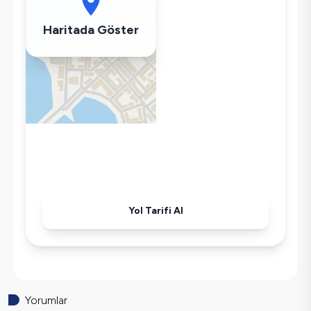
Buzdolabı
Klima
Haritada Göster
Wifi / İnternet
Tost Makinesi
Mikrodalga
Kettle
Ütü
Havuz-Bahçe Bakımı
Yol Tarifi Al
Yorumlar