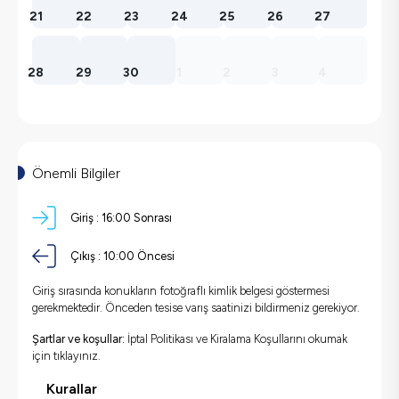
21
22
23
24
25
26
27
28
29
30
1
2
3
4
Önemli Bilgiler
Giriş :
16:00 Sonrası
Çıkış :
10:00 Öncesi
Giriş sırasında konukların fotoğraflı kimlik belgesi göstermesi
gerekmektedir. Önceden tesise varış saatinizi bildirmeniz gerekiyor.
Şartlar ve koşullar:
İptal Politikası ve Kiralama Koşullarını okumak
için
tıklayınız.
Kurallar