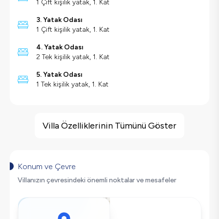
1 Çift kişilik yatak, 1. Kat
3. Yatak Odası
1 Çift kişilik yatak, 1. Kat
4. Yatak Odası
2 Tek kişilik yatak, 1. Kat
5. Yatak Odası
1 Tek kişilik yatak, 1. Kat
Villa Özellikleri
Havuz Isıtma
Villa Özelliklerinin Tümünü Göster
Geniş Ailelere Uygun
Langırt
Salıncak
Konum ve Çevre
Saç Kurutma Makinası
Villanızın çevresindeki önemli noktalar ve mesafeler
Bulaşık Makinesi
Çamaşır Makinesi