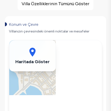
Deniz Manzarası
Villa Özelliklerinin Tümünü Göster
Sinema Odası
Kapalı Havuz
Havuz Isıtma
Konum ve Çevre
Barbekü
Villanızın çevresindeki önemli noktalar ve mesafeler
Geniş Ailelere Uygun
Salıncak
Saç Kurutma Makinası
Bulaşık Makinesi
Haritada Göster
Çamaşır Makinesi
Buzdolabı
Klima
Wifi / İnternet
Tost Makinesi
Mikrodalga
Kettle