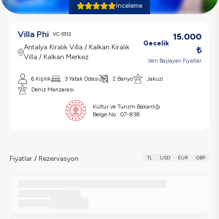
İnceleme
Villa Phi
VC-5512
15.000
Gecelik
Antalya Kiralık Villa / Kalkan Kiralık
₺
Villa / Kalkan Merkez
'den Başlayan Fiyatlar
6
Kişilik
3
Yatak Odası
2
Banyo
Jakuzi
Deniz Manzarası
Kültür ve Turizm Bakanlığı
Belge No :
07-838
Fiyatlar / Rezervasyon
TL
USD
EUR
GBP