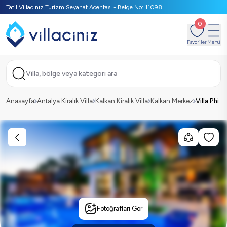
Tatil Villacınız Turizm Seyahat Acentası - Belge No: 11098
0
Favoriler
Menü
Villa, bölge veya kategori ara
Anasayfa
Antalya Kiralık Villa
Kalkan Kiralık Villa
Kalkan Merkez
Villa Phi
Fotoğrafları Gör