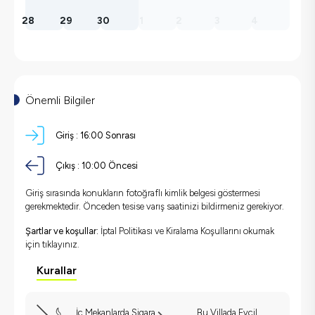
28
29
30
1
2
3
4
Önemli Bilgiler
Giriş :
16:00 Sonrası
Çıkış :
10:00 Öncesi
Giriş sırasında konukların fotoğraflı kimlik belgesi göstermesi
gerekmektedir. Önceden tesise varış saatinizi bildirmeniz gerekiyor.
Şartlar ve koşullar:
İptal Politikası ve Kiralama Koşullarını okumak
için
tıklayınız.
Kurallar
İç Mekanlarda Sigara
Bu Villada Evcil