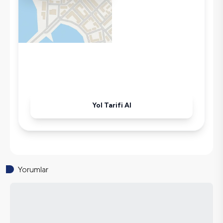
Wifi / İnternet
Tost Makinesi
Mikrodalga
Kettle
Korunaklı Havuz
Ütü
Havuz-Bahçe Bakımı
Yol Tarifi Al
Yorumlar