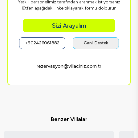
Yetkili personelimiz tarafından aranmak istiyorsanız
lütfen aşağıdaki linke tıklayarak formu doldurun
Sizi Arayalım
+902426061882
Canlı Destek
rezervasyon@villaciniz.com.tr
Benzer Villalar