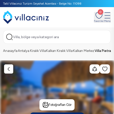
Tatil Villacınız Turizm Seyahat Acentası - Belge No: 11098
0
Favoriler
Menü
Villa, bölge veya kategori ara
Anasayfa
Antalya Kiralık Villa
Kalkan Kiralık Villa
Kalkan Merkez
Villa Pietra
Fotoğrafları Gör