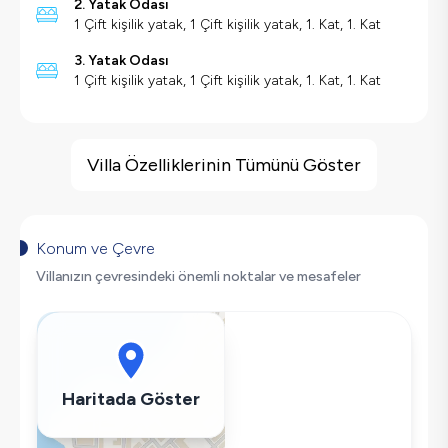
2. Yatak Odası
1 Çift kişilik yatak, 1 Çift kişilik yatak, 1. Kat, 1. Kat
3. Yatak Odası
1 Çift kişilik yatak, 1 Çift kişilik yatak, 1. Kat, 1. Kat
Villa Özellikleri
Deniz Manzarası
Villa Özelliklerinin Tümünü Göster
Barbekü
Geniş Ailelere Uygun
Salıncak
Konum ve Çevre
Korunaklı Havuz
Villanızın çevresindeki önemli noktalar ve mesafeler
Şömine
Saç Kurutma Makinası
Bulaşık Makinesi
Çamaşır Makinesi
Haritada Göster
Buzdolabı
Klima