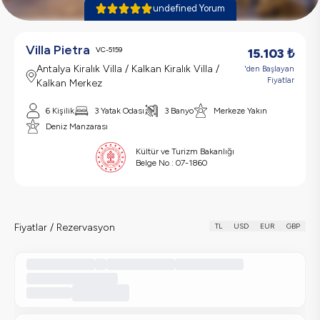
undefined Yorum
Villa Pietra
VC-5159
15.103
₺
Antalya Kiralık Villa / Kalkan Kiralık Villa /
'den Başlayan
Fiyatlar
Kalkan Merkez
6 Kişilik
3 Yatak Odası
3 Banyo
Merkeze Yakın
Deniz Manzarası
Kültür ve Turizm Bakanlığı
Belge No :
07-1860
Fiyatlar / Rezervasyon
TL
USD
EUR
GBP