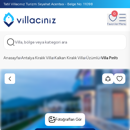
Tatil Villacınız Turizm Seyahat Acentası - Belge No: 11098
0
Favoriler
Menü
Villa, bölge veya kategori ara
Anasayfa
Antalya Kiralık Villa
Kalkan Kiralık Villa
Üzümlü
Villa Pırıltı
Fotoğrafları Gör