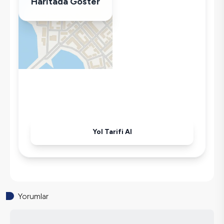
Haritada Göster
Korunaklı Havuz
Saç Kurutma Makinası
Bulaşık Makinesi
Çamaşır Makinesi
Buzdolabı
Klima
Wifi / İnternet
Tost Makinesi
Mikrodalga
Yol Tarifi Al
Kettle
Korunaklı Havuz
Ütü
Havuz-Bahçe Bakımı
Yorumlar