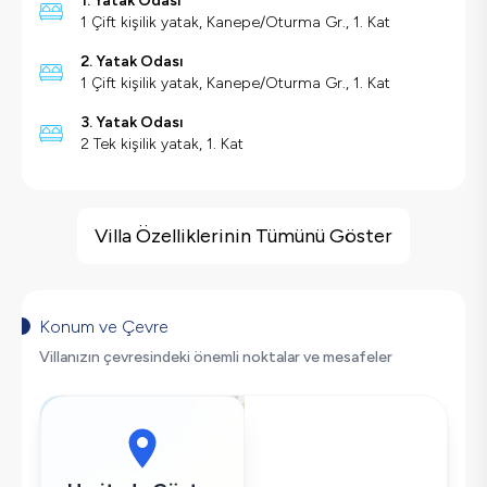
1. Yatak Odası
1 Çift kişilik yatak, Kanepe/Oturma Gr., 1. Kat
2. Yatak Odası
1 Çift kişilik yatak, Kanepe/Oturma Gr., 1. Kat
3. Yatak Odası
2 Tek kişilik yatak, 1. Kat
Villa Özellikleri
Deniz Manzarası
Villa Özelliklerinin Tümünü Göster
Kapalı Havuz
Havuz Isıtma
Barbekü
Konum ve Çevre
Spor Salonu
Villanızın çevresindeki önemli noktalar ve mesafeler
Geniş Ailelere Uygun
Doğa Manzaralı
Langırt
Salıncak