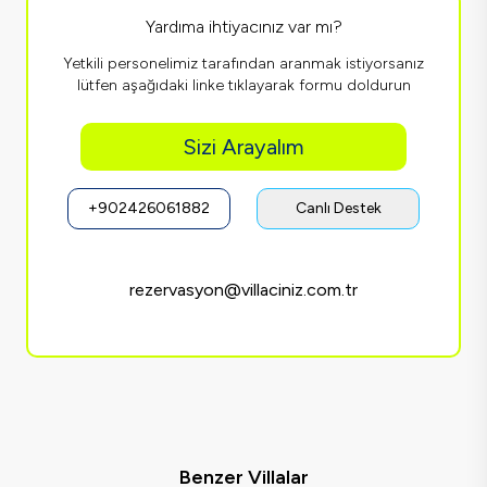
Yardıma ihtiyacınız var mı?
Yetkili personelimiz tarafından aranmak istiyorsanız
lütfen aşağıdaki linke tıklayarak formu doldurun
Sizi Arayalım
+902426061882
Canlı Destek
rezervasyon@villaciniz.com.tr
Benzer Villalar