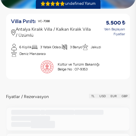
undefined Yorum
Villa Pırıltı
VC-7088
5.500
₺
Antalya Kiralık Villa / Kalkan Kiralık Villa
'den Başlayan
Fiyatlar
/ Üzümlü
6 Kişilik
3 Yatak Odası
3 Banyo
Jakuzi
Deniz Manzarası
Kültür ve Turizm Bakanlığı
Belge No :
07-9353
Fiyatlar / Rezervasyon
TL
USD
EUR
GBP