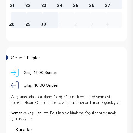
21
22
23
24
25
26
27
28
29
30
1
2
3
4
Önemli Bilgiler
Giriş :
16:00 Sonrası
Çıkış :
10:00 Öncesi
Giriş sırasında konukların fotoğraflı kimlik belgesi göstermesi
gerekmektedir. Önceden tesise varış saatinizi bildirmeniz gerekiyor.
Şartlar ve koşullar:
İptal Politikası ve Kiralama Koşullarını okumak
için
tıklayınız.
Kurallar