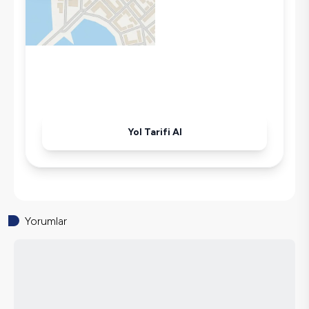
Klima
Wifi / İnternet
Tost Makinesi
Mikrodalga
Kettle
Korunaklı Havuz
Ütü
Yol Tarifi Al
Havuz-Bahçe Bakımı
Yorumlar