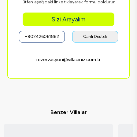
lütfen aşağıdaki linke tıklayarak formu doldurun
Sizi Arayalım
+902426061882
Canlı Destek
rezervasyon@villaciniz.com.tr
Benzer Villalar