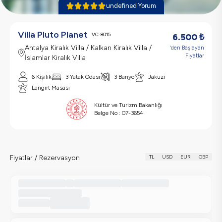
undefined Yorum
Villa Pluto Planet
VC-8015
6.500
₺
Antalya Kiralık Villa / Kalkan Kiralık Villa /
'den Başlayan
Fiyatlar
İslamlar Kiralık Villa
6 Kişilik
3 Yatak Odası
3 Banyo
Jakuzi
Langırt Masası
Kültür ve Turizm Bakanlığı
Belge No :
07-3654
Fiyatlar / Rezervasyon
TL
USD
EUR
GBP