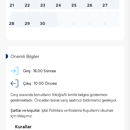
21
22
23
24
25
26
27
28
29
30
1
2
3
4
Önemli Bilgiler
Giriş :
16:00 Sonrası
Çıkış :
10:00 Öncesi
Giriş sırasında konukların fotoğraflı kimlik belgesi göstermesi
gerekmektedir. Önceden tesise varış saatinizi bildirmeniz gerekiyor.
Şartlar ve koşullar:
İptal Politikası ve Kiralama Koşullarını okumak
için
tıklayınız.
Kurallar