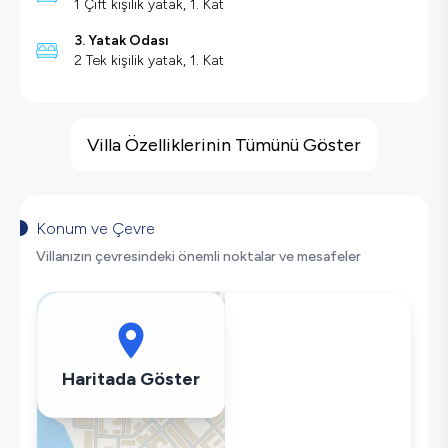
1 Çift kişilik yatak, 1. Kat
3. Yatak Odası
2 Tek kişilik yatak, 1. Kat
Villa Özellikleri
Barbekü
Villa Özelliklerinin Tümünü Göster
Geniş Ailelere Uygun
Doğa Manzaralı
Langırt
Konum ve Çevre
Masa Tenisi
Villanızın çevresindeki önemli noktalar ve mesafeler
Salıncak
Korunaklı Havuz
Saç Kurutma Makinası
Bulaşık Makinesi
Haritada Göster
Çamaşır Makinesi
Buzdolabı