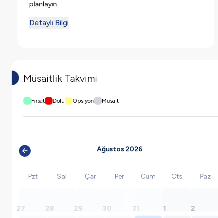
planlayın.
Detaylı Bilgi
Müsaitlik Takvimi
Fırsat
Dolu
Opsiyon
Müsait
Ağustos 2026
Pzt
Sal
Çar
Per
Cum
Cts
Paz
27
28
29
30
31
1
2