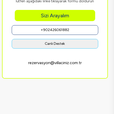
lütfen aşağıdaki linke tıklayarak formu doldurun
Sizi Arayalım
+902426061882
Canlı Destek
rezervasyon@villaciniz.com.tr