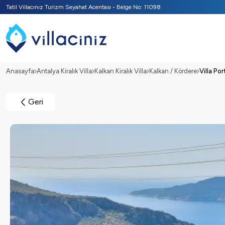
Tatil Villacınız Turizm Seyahat Acentası - Belge No: 11098
Anasayfa
Antalya Kiralık Villa
Kalkan Kiralık Villa
Kalkan / Kördere
Villa Por
Geri