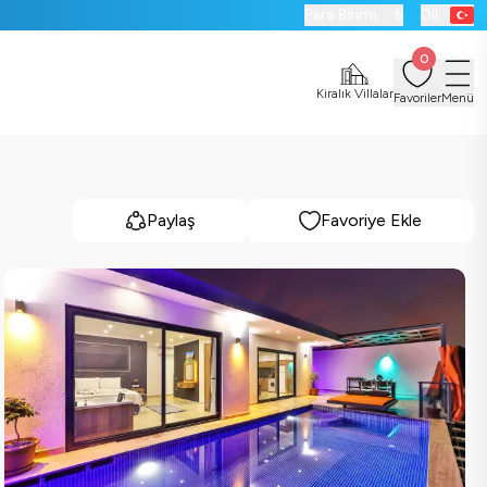
Para Birimi:
₺
Dil:
0
Kiralık Villalar
Favoriler
Menü
Paylaş
Favoriye Ekle