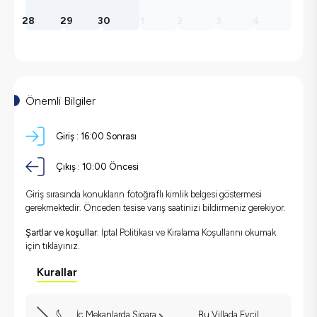
28
29
30
1
2
3
4
Önemli Bilgiler
Giriş :
16:00 Sonrası
Çıkış :
10:00 Öncesi
Giriş sırasında konukların fotoğraflı kimlik belgesi göstermesi
gerekmektedir. Önceden tesise varış saatinizi bildirmeniz gerekiyor.
Şartlar ve koşullar:
İptal Politikası ve Kiralama Koşullarını okumak
için
tıklayınız.
Kurallar
İç Mekanlarda Sigara
Bu Villada Evcil