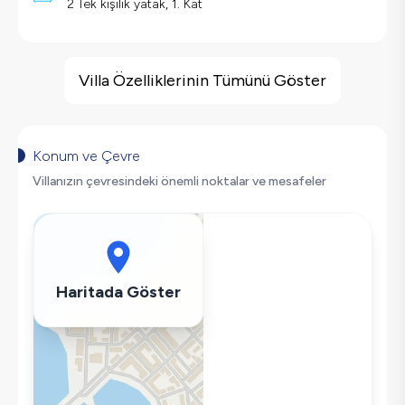
2 Tek kişilik yatak, 1. Kat
Villa Özellikleri
Jakuzi
Villa Özelliklerinin Tümünü Göster
Barbekü
Güvenlik Kamerası
Doğa Manzaralı
Konum ve Çevre
Salıncak
Villanızın çevresindeki önemli noktalar ve mesafeler
Saç Kurutma Makinası
Bulaşık Makinesi
Çamaşır Makinesi
Buzdolabı
Haritada Göster
Klima
Wifi / İnternet
Tost Makinesi
Kettle