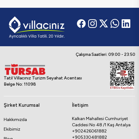
Çalışma Saatleri: 09:00 - 23:50
Tatil Villacınız Turizm Seyahat Acentası
Belge No: 11098
Şirket Kurumsal
İletişim
Kalkan Mahallesi Cumhuriyet
Hakkımızda
Caddesi No 48 /1 Kaş Antalya
Ekibimiz
+902426061882
+905330481882
Blog