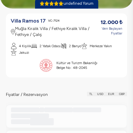
undefined Yorum
Villa Ramos 17
VC-7124
12.000
₺
Muğla Kiralık Villa / Fethiye Kiralık Villa /
'den Başlayan
Fiyatlar
Fethiye / Çalış
4 Kişilik
2 Yatak Odası
2 Banyo
Merkeze Yakın
Jakuzi
Kültür ve Turizm Bakanlığı
Belge No :
48-2045
Fiyatlar / Rezervasyon
TL
USD
EUR
GBP