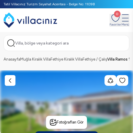
Tatil Villacınız Turizm Seyahat Acentası - Belge No: 11098
0
Favoriler
Menü
Villa, bölge veya kategori ara
Anasayfa
Muğla Kiralık Villa
Fethiye Kiralık Villa
Fethiye / Çalış
Villa Ramos 17
Fotoğrafları Gör