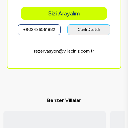
Sizi Arayalım
+902426061882
Canlı Destek
rezervasyon@villaciniz.com.tr
Benzer Villalar