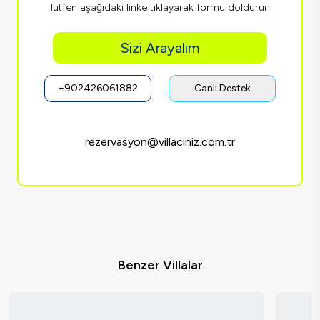
lütfen aşağıdaki linke tıklayarak formu doldurun
Sizi Arayalım
+902426061882
Canlı Destek
rezervasyon@villaciniz.com.tr
Benzer Villalar