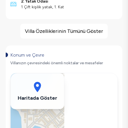
2. Yatak Odası
1 Çift kişilik yatak, 1. Kat
Villa Özellikleri
Jakuzi
Villa Özelliklerinin Tümünü Göster
Barbekü
Güvenlik Kamerası
Doğa Manzaralı
Konum ve Çevre
Salıncak
Villanızın çevresindeki önemli noktalar ve mesafeler
Saç Kurutma Makinası
Bulaşık Makinesi
Çamaşır Makinesi
Buzdolabı
Haritada Göster
Klima
Wifi / İnternet
Tost Makinesi
Kettle