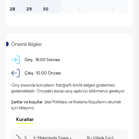
28
29
30
1
2
3
4
Önemli Bilgiler
Giriş :
16:00 Sonrası
Çıkış :
10:00 Öncesi
Giriş sırasında konukların fotoğraflı kimlik belgesi göstermesi
gerekmektedir. Önceden tesise varış saatinizi bildirmeniz gerekiyor.
Şartlar ve koşullar:
İptal Politikası ve Kiralama Koşullarını okumak
için
tıklayınız.
Kurallar
İç Mekanlarda Sigara
Bu Villada Evcil