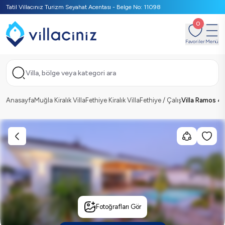
Tatil Villacınız Turizm Seyahat Acentası - Belge No: 11098
0
Favoriler
Menü
Villa, bölge veya kategori ara
Anasayfa
Muğla Kiralık Villa
Fethiye Kiralık Villa
Fethiye / Çalış
Villa Ramos 4
Fotoğrafları Gör