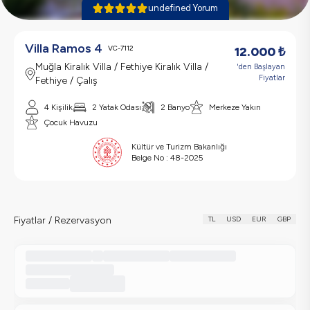
undefined Yorum
Villa Ramos 4
VC-7112
12.000
₺
Muğla Kiralık Villa / Fethiye Kiralık Villa /
'den Başlayan
Fiyatlar
Fethiye / Çalış
4 Kişilik
2 Yatak Odası
2 Banyo
Merkeze Yakın
Çocuk Havuzu
Kültür ve Turizm Bakanlığı
Belge No :
48-2025
Fiyatlar / Rezervasyon
TL
USD
EUR
GBP