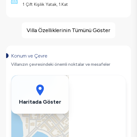
1 Çift Kişilik Yatak, 1.Kat
Villa Özellikleri
Barbekü
Villa Özelliklerinin Tümünü Göster
Doğa Manzaralı
Salıncak
Korunaklı Havuz
Konum ve Çevre
Saç Kurutma Makinası
Villanızın çevresindeki önemli noktalar ve mesafeler
Bulaşık Makinesi
Çamaşır Makinesi
Buzdolabı
Klima
Haritada Göster
Wifi / İnternet
Tost Makinesi
Mikrodalga
Kettle