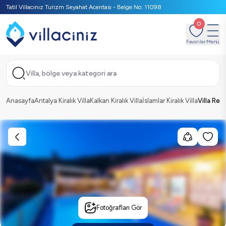
Tatil Villacınız Turizm Seyahat Acentası - Belge No: 11098
0
Favoriler
Menü
Villa, bölge veya kategori ara
Anasayfa
Antalya Kiralık Villa
Kalkan Kiralık Villa
İslamlar Kiralık Villa
Villa Rey
Fotoğrafları Gör