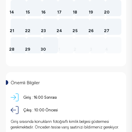
14
15
16
17
18
19
20
21
22
23
24
25
26
27
28
29
30
1
2
3
4
Önemli Bilgiler
Giriş :
16:00
Sonrası
Çıkış :
10:00
Öncesi
Giriş sırasında konukların fotoğraflı kimlik belgesi göstermesi
gerekmektedir. Önceden tesise varış saatinizi bildirmeniz gerekiyor.