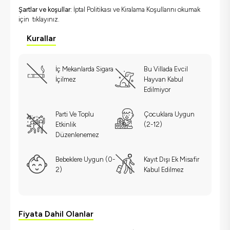
Şartlar ve koşullar:
İptal Politikası ve Kiralama Koşullarını okumak
için
tıklayınız.
Kurallar
İç Mekanlarda Sigara
Bu Villada Evcil
İçilmez
Hayvan Kabul
Edilmiyor
Parti Ve Toplu
Çocuklara Uygun
Etkinlik
(2-12)
Düzenlenemez
Bebeklere Uygun (0-
Kayıt Dışı Ek Misafir
2)
Kabul Edilmez
Fiyata Dahil Olanlar