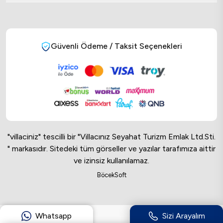
Güvenli Ödeme / Taksit Seçenekleri
"villaciniz" tescilli bir "Villacınız Seyahat Turizm Emlak Ltd.Sti.
" markasıdır. Sitedeki tüm görseller ve yazılar tarafımıza aittir
ve izinsiz kullanılamaz.
Online Musteri Temsilcisi
BöcekSoft
Online Musteri Temsilcisi
Whatsapp
Sizi Arayalım