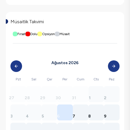
Müsaitlik Takvimi
Fırsat
Dolu
Opsiyon
Müsait
Ağustos 2026
Pzt
Sal
Çar
Per
Cum
Cts
Paz
27
28
29
30
31
1
2
3
4
5
6
7
8
9