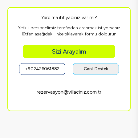
Yardıma ihtiyacınız var mı?
Yetkili personelimiz tarafından aranmak istiyorsanız
lütfen aşağıdaki linke tıklayarak formu doldurun
Sizi Arayalım
+902426061882
Canlı Destek
rezervasyon@villaciniz.com.tr