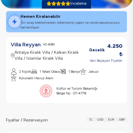
İnceleme
Hemen Kiralanabilir
Ön onay beklemeden ödemenizi yapın ve rezervasyonunuzu
tamamlayın.
Villa Reyyan
VC-6350
4.250
Gecelik
Antalya Kiralık Villa / Kalkan Kiralık
₺
Villa / İslamlar Kiralık Villa
'den Başlayan Fiyatlar
2
Kişilik
1
Yatak Odası
1
Banyo
Jakuzi
Korunaklı Havuz Alanı
Kültür ve Turizm Bakanlığı
Belge No :
07-4778
Fiyatlar / Rezervasyon
TL
USD
EUR
GBP