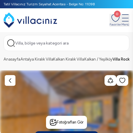
Tatil Villacınız Turizm Seyahat Acentası - Belge No: 11098
0
Favoriler
Menü
Villa, bölge veya kategori ara
Anasayfa
Antalya Kiralık Villa
Kalkan Kiralık Villa
Kalkan / Yeşilköy
Villa Rock
Fotoğrafları Gör