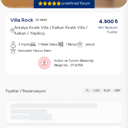
undefined Yorum
Villa Rock
VC-6445
4.500
₺
Antalya Kiralık Villa / Kalkan Kiralık Villa /
'den Başlayan
Fiyatlar
Kalkan / Yeşilköy
2 Kişilik
1 Yatak Odası
1 Banyo
Jakuzi
Korunaklı Havuz Alanı
Kültür ve Turizm Bakanlığı
Belge No :
07-6758
Fiyatlar / Rezervasyon
TL
USD
EUR
GBP