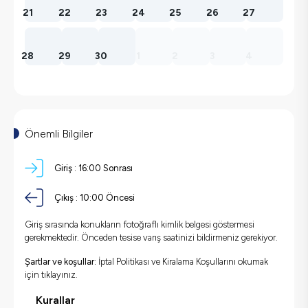
21
22
23
24
25
26
27
28
29
30
1
2
3
4
Önemli Bilgiler
Giriş :
16:00 Sonrası
Çıkış :
10:00 Öncesi
Giriş sırasında konukların fotoğraflı kimlik belgesi göstermesi
gerekmektedir. Önceden tesise varış saatinizi bildirmeniz gerekiyor.
Şartlar ve koşullar:
İptal Politikası ve Kiralama Koşullarını okumak
için
tıklayınız.
Kurallar