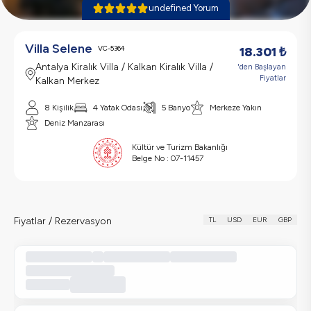
undefined Yorum
Villa Selene
VC-5364
18.301
₺
Antalya Kiralık Villa / Kalkan Kiralık Villa /
'den Başlayan
Fiyatlar
Kalkan Merkez
8 Kişilik
4 Yatak Odası
5 Banyo
Merkeze Yakın
Deniz Manzarası
Kültür ve Turizm Bakanlığı
Belge No :
07-11457
Fiyatlar / Rezervasyon
TL
USD
EUR
GBP