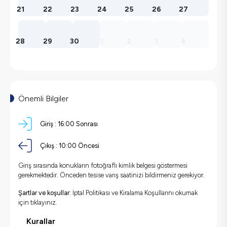
21
22
23
24
25
26
27
28
29
30
1
2
3
4
Önemli Bilgiler
Giriş :
16:00 Sonrası
Çıkış :
10:00 Öncesi
Giriş sırasında konukların fotoğraflı kimlik belgesi göstermesi
gerekmektedir. Önceden tesise varış saatinizi bildirmeniz gerekiyor.
Şartlar ve koşullar:
İptal Politikası ve Kiralama Koşullarını okumak
için
tıklayınız.
Kurallar