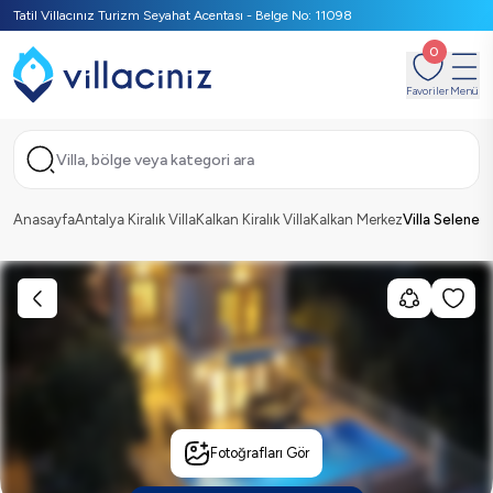
Tatil Villacınız Turizm Seyahat Acentası - Belge No: 11098
0
Favoriler
Menü
Villa, bölge veya kategori ara
Anasayfa
Antalya Kiralık Villa
Kalkan Kiralık Villa
Kalkan Merkez
Villa Selene
Fotoğrafları Gör