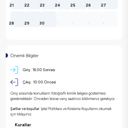
21
22
23
24
25
26
27
28
29
30
1
2
3
4
Önemli Bilgiler
Giriş :
16:00 Sonrası
Çıkış :
10:00 Öncesi
Giriş sırasında konukların fotoğraflı kimlik belgesi göstermesi
gerekmektedir. Önceden tesise varış saatinizi bildirmeniz gerekiyor.
Şartlar ve koşullar:
İptal Politikası ve Kiralama Koşullarını okumak
için
tıklayınız.
Kurallar