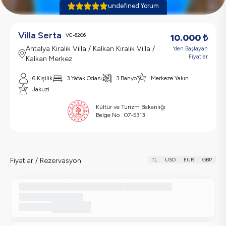
undefined Yorum
Villa Serta
VC-6206
10.000
₺
Antalya Kiralık Villa / Kalkan Kiralık Villa /
'den Başlayan
Fiyatlar
Kalkan Merkez
6 Kişilik
3 Yatak Odası
3 Banyo
Merkeze Yakın
Jakuzi
Kültür ve Turizm Bakanlığı
Belge No :
07-5313
Fiyatlar / Rezervasyon
TL
USD
EUR
GBP