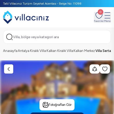
Tatil Villacınız Turizm Seyahat Acentası - Belge No: 11098
0
Favoriler
Menü
Villa, bölge veya kategori ara
Anasayfa
Antalya Kiralık Villa
Kalkan Kiralık Villa
Kalkan Merkez
Villa Serta
Fotoğrafları Gör