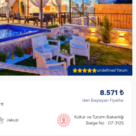
undefined Yorum
8.571
₺
'den Başlayan Fiyatlar
re
Kültür ve Turizm Bakanlığı
Jakuzi
Belge No :
07-3125