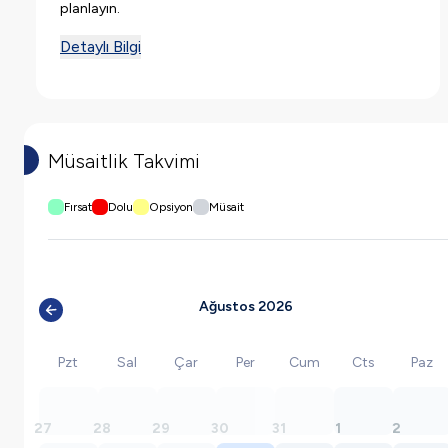
planlayın.
Detaylı Bilgi
Müsaitlik Takvimi
Fırsat
Dolu
Opsiyon
Müsait
Ağustos 2026
Pzt
Sal
Çar
Per
Cum
Cts
Paz
27
28
29
30
31
1
2