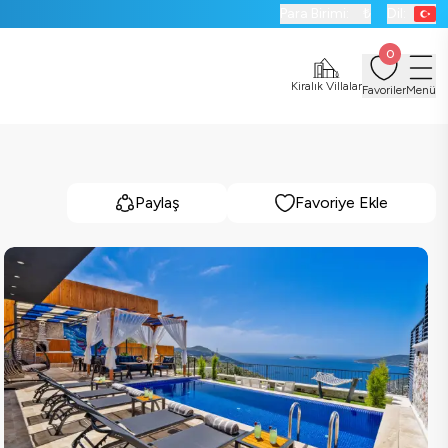
Para Birimi:
₺
Dil:
0
Kiralık Villalar
Favoriler
Menü
Paylaş
Favoriye Ekle