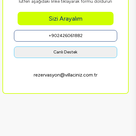
lütfen aşağıdaki linke tıklayarak formu doldurun
Sizi Arayalım
+902426061882
Canlı Destek
rezervasyon@villaciniz.com.tr