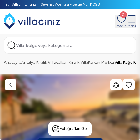
Tatil Villacınız Turizm Seyahat Acentası - Belge No: 11098
0
Favoriler
Menü
Villa, bölge veya kategori ara
Anasayfa
Antalya Kiralık Villa
Kalkan Kiralık Villa
Kalkan Merkez
Villa Kuğu Kal
Fotoğrafları Gör