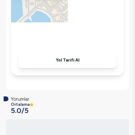
Mikrodalga
Kettle
Ütü
Havuz-Bahçe Bakımı
Yol Tarifi Al
Yorumlar
Ortalama
5.0
/5