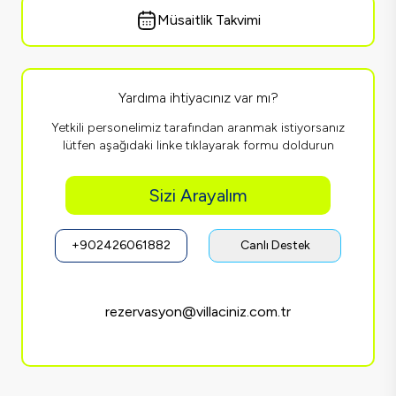
Müsaitlik Takvimi
Yardıma ihtiyacınız var mı?
Yetkili personelimiz tarafından aranmak istiyorsanız
lütfen aşağıdaki linke tıklayarak formu doldurun
Sizi Arayalım
+902426061882
Canlı Destek
rezervasyon@villaciniz.com.tr