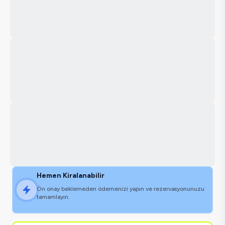
Hemen Kiralanabilir
Ön onay beklemeden ödemenizi yapın ve rezervasyonunuzu
tamamlayın.