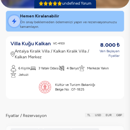
undefined Yorum
Hemen Kiralanabilir
Ön onay beklemeden ödemenizi yapın ve rezervasyonunuzu
tamamlayın.
Villa Kuğu Kalkan
VC-4103
8.000
₺
Antalya Kiralık Villa / Kalkan Kiralık Villa /
'den Başlayan
Fiyatlar
Kalkan Merkez
6 Kişilik
3 Yatak Odası
4 Banyo
Merkeze Yakın
Jakuzi
Kültür ve Turizm Bakanlığı
Belge No :
07-1825
Fiyatlar / Rezervasyon
TL
USD
EUR
GBP