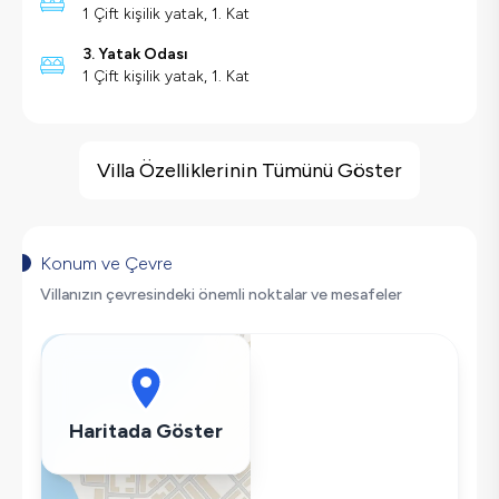
1 Çift kişilik yatak, 1. Kat
3. Yatak Odası
1 Çift kişilik yatak, 1. Kat
Villa Özellikleri
Deniz Manzarası
Villa Özelliklerinin Tümünü Göster
Barbekü
Geniş Ailelere Uygun
Salıncak
Konum ve Çevre
Saç Kurutma Makinası
Villanızın çevresindeki önemli noktalar ve mesafeler
Bulaşık Makinesi
Çamaşır Makinesi
Buzdolabı
Klima
Haritada Göster
Wifi / İnternet
Tost Makinesi