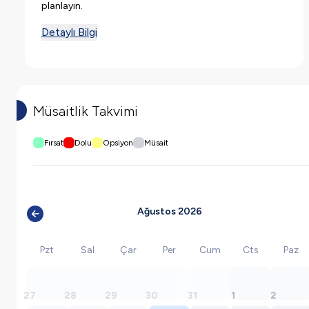
planlayın.
Detaylı Bilgi
Müsaitlik Takvimi
Fırsat
Dolu
Opsiyon
Müsait
Ağustos 2026
Pzt
Sal
Çar
Per
Cum
Cts
Paz
27
28
29
30
31
1
2