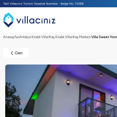
Tatil Villacınız Turizm Seyahat Acentası - Belge No: 11098
Anasayfa
Antalya Kiralık Villa
Kaş Kiralık Villa
Kaş Merkez
Villa Sweet Ho
Geri