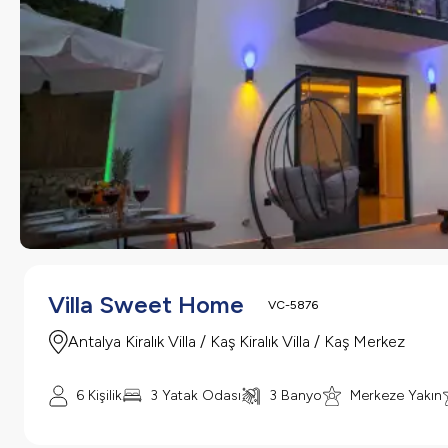
Villa Sweet Home
VC-5876
Antalya Kiralık Villa / Kaş Kiralık Villa / Kaş Merkez
6
Kişilik
3
Yatak Odası
3
Banyo
Merkeze Yakın