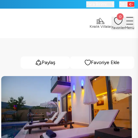
Para Birimi:
₺
Dil:
0
Kiralık Villalar
Favoriler
Menü
Paylaş
Favoriye Ekle