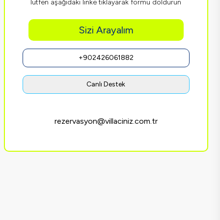
lütfen aşağıdaki linke tıklayarak formu doldurun
Sizi Arayalım
+902426061882
Canlı Destek
rezervasyon@villaciniz.com.tr