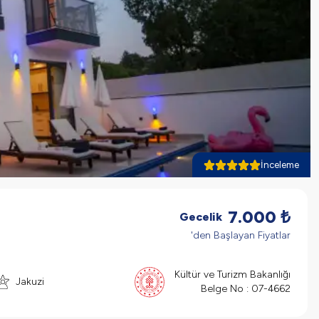
İnceleme
7.000
₺
Gecelik
'den Başlayan Fiyatlar
Kültür ve Turizm Bakanlığı
Jakuzi
Belge No :
07-4662