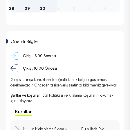
28
29
30
1
2
3
4
Önemli Bilgiler
Giriş :
16:00 Sonrası
Çıkış :
10:00 Öncesi
Giriş sırasında konukların fotoğraflı kimlik belgesi göstermesi
gerekmektedir. Önceden tesise varış saatinizi bildirmeniz gerekiyor.
Şartlar ve koşullar:
İptal Politikası ve Kiralama Koşullarını okumak
için
tıklayınız.
Kurallar
İç Mekanlarda Sigara
Bu Villada Evcil