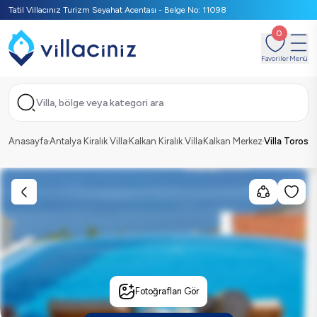
Tatil Villacınız Turizm Seyahat Acentası - Belge No: 11098
0
Favoriler
Menü
Villa, bölge veya kategori ara
Anasayfa
Antalya Kiralık Villa
Kalkan Kiralık Villa
Kalkan Merkez
Villa Toros
Fotoğrafları Gör