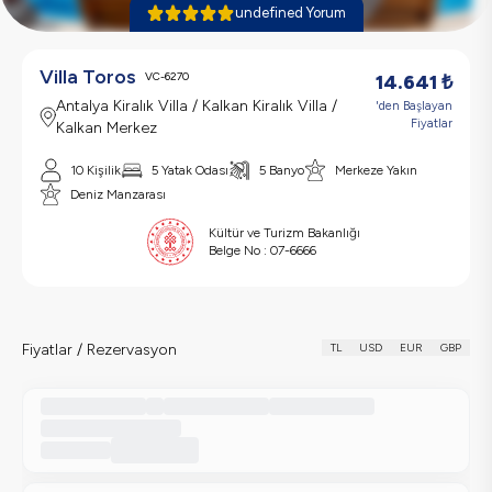
undefined Yorum
Villa Toros
VC-6270
14.641
₺
Antalya Kiralık Villa / Kalkan Kiralık Villa /
'den Başlayan
Fiyatlar
Kalkan Merkez
10 Kişilik
5 Yatak Odası
5 Banyo
Merkeze Yakın
Deniz Manzarası
Kültür ve Turizm Bakanlığı
Belge No :
07-6666
Fiyatlar / Rezervasyon
TL
USD
EUR
GBP