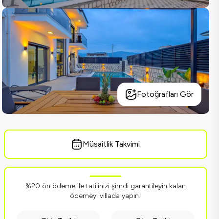
Fotoğrafları Gör
Müsaitlik Takvimi
%20 ön ödeme ile tatilinizi şimdi garantileyin kalan
ödemeyi villada yapın!