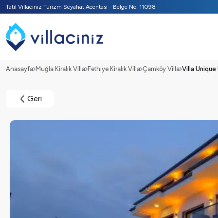
Tatil Villacınız Turizm Seyahat Acentası - Belge No: 11098
Anasayfa
Muğla Kiralık Villa
Fethiye Kiralık Villa
Çamköy Villa
Villa Unique
Geri