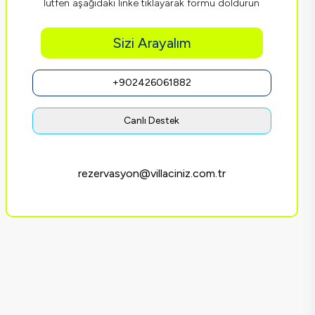
lütfen aşağıdaki linke tıklayarak formu doldurun
Sizi Arayalım
+902426061882
Canlı Destek
rezervasyon@villaciniz.com.tr