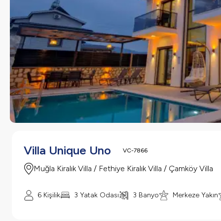
Villa Unique Uno
VC-7866
Muğla Kiralık Villa / Fethiye Kiralık Villa / Çamköy Villa
6 Kişilik
3 Yatak Odası
3 Banyo
Merkeze Yakın