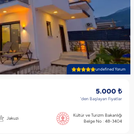
undefined Yorum
5.000
₺
'den Başlayan Fiyatlar
Kültür ve Turizm Bakanlığı
Jakuzi
Belge No :
48-3404