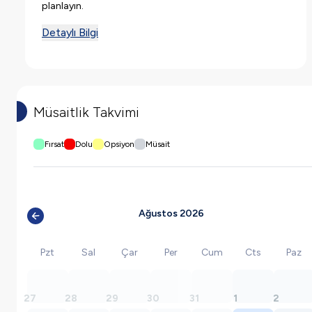
planlayın.
Detaylı Bilgi
Müsaitlik Takvimi
Fırsat
Dolu
Opsiyon
Müsait
Ağustos 2026
Pzt
Sal
Çar
Per
Cum
Cts
Paz
27
28
29
30
31
1
2