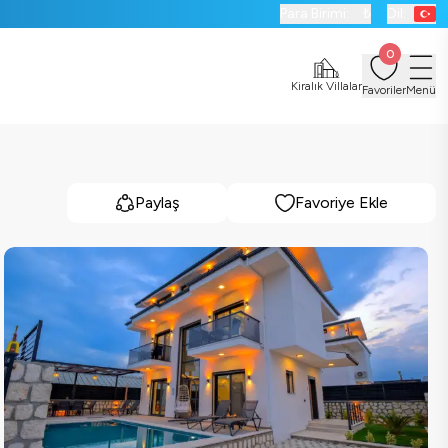
Para Birimi:
₺
Dil:
0
Kiralık Villalar
Favoriler
Menü
Paylaş
Favoriye Ekle