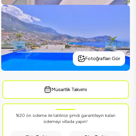
Fotoğrafları Gör
Müsaitlik Takvimi
%20 ön ödeme ile tatilinizi şimdi garantileyin kalan
ödemeyi villada yapın!