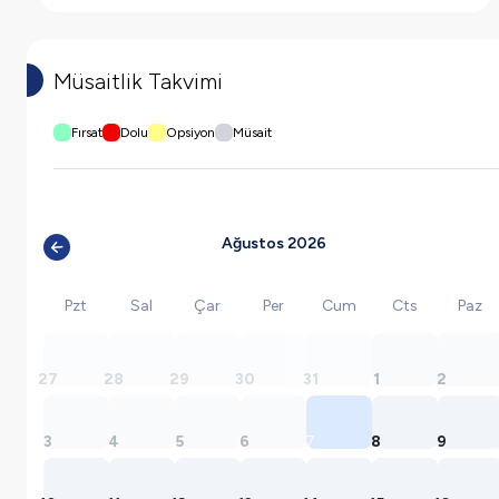
Müsaitlik Takvimi
Fırsat
Dolu
Opsiyon
Müsait
Ağustos 2026
Pzt
Sal
Çar
Per
Cum
Cts
Paz
27
28
29
30
31
1
2
3
4
5
6
7
8
9