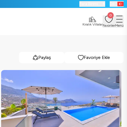
Para Birimi:
₺
Dil:
0
Kiralık Villalar
Favoriler
Menü
Paylaş
Favoriye Ekle