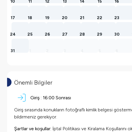
10
11
12
13
14
15
16
17
18
19
20
21
22
23
24
25
26
27
28
29
30
31
1
2
3
4
5
6
Önemli Bilgiler
Giriş :
16:00 Sonrası
Giriş sırasında konukların fotoğraflı kimlik belgesi göster
bildirmeniz gerekiyor.
Şartlar ve koşullar:
İptal Politikası ve Kiralama Koşullarını 