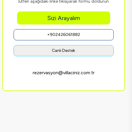
lütfen aşağıdaki linke tıklayarak formu doldurun
Sizi Arayalım
+902426061882
Canlı Destek
rezervasyon@villaciniz.com.tr