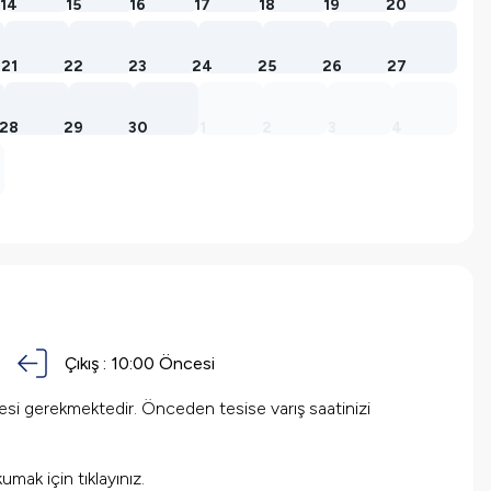
14
15
16
17
18
19
20
21
22
23
24
25
26
27
28
29
30
1
2
3
4
Çıkış :
10:00 Öncesi
mesi gerekmektedir. Önceden tesise varış saatinizi
okumak için
tıklayınız.