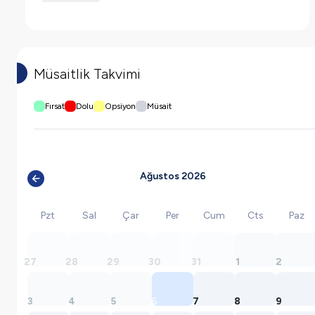
Müsaitlik Takvimi
Fırsat
Dolu
Opsiyon
Müsait
Ağustos 2026
Pzt
Sal
Çar
Per
Cum
Cts
Paz
27
28
29
30
31
1
2
3
4
5
6
7
8
9