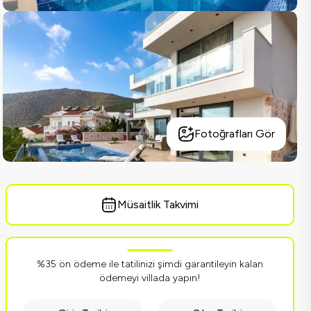
Fotoğrafları Gör
Müsaitlik Takvimi
%35 ön ödeme ile tatilinizi şimdi garantileyin kalan
ödemeyi villada yapın!