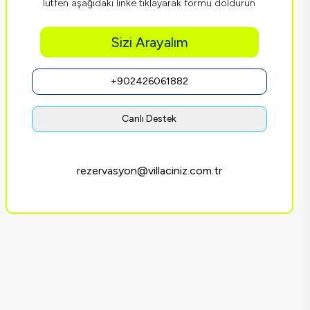
lütfen aşağıdaki linke tıklayarak formu doldurun
Sizi Arayalım
+902426061882
Canlı Destek
rezervasyon@villaciniz.com.tr