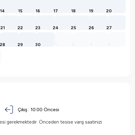
14
15
16
17
18
19
20
21
22
23
24
25
26
27
28
29
30
1
2
3
4
Çıkış :
10:00 Öncesi
mesi gerekmektedir. Önceden tesise varış saatinizi