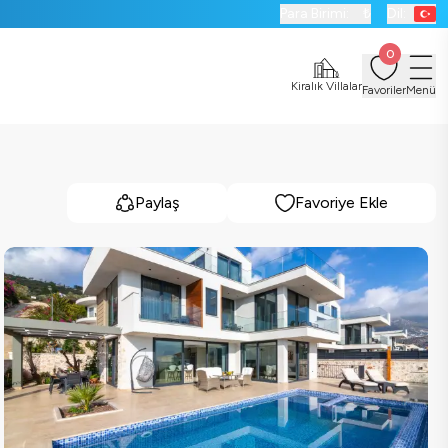
Para Birimi:
₺
Dil:
0
Kiralık Villalar
Favoriler
Menü
Paylaş
Favoriye Ekle