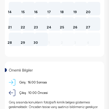
14
15
16
17
18
19
20
21
22
23
24
25
26
27
28
29
30
1
2
3
4
Önemli Bilgiler
Giriş :
16:00 Sonrası
Çıkış :
10:00 Öncesi
Giriş sırasında konukların fotoğraflı kimlik belgesi göstermesi
gerekmektedir. Önceden tesise varış saatinizi bildirmeniz gerekiyor.