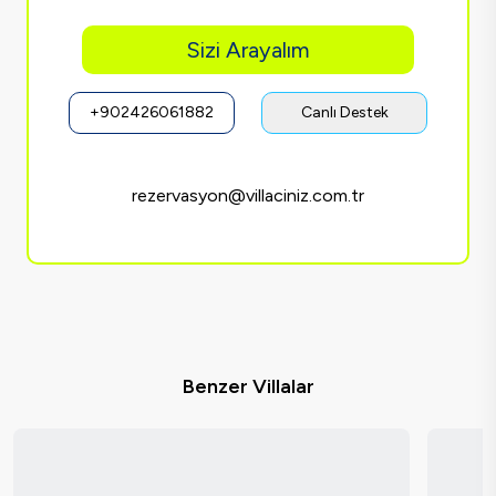
Sizi Arayalım
+902426061882
Canlı Destek
rezervasyon@villaciniz.com.tr
Benzer Villalar