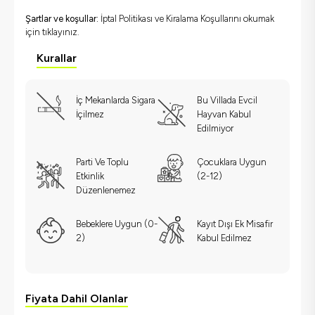
Şartlar ve koşullar:
İptal Politikası ve Kiralama Koşullarını okumak
için
tıklayınız.
Kurallar
İç Mekanlarda Sigara
Bu Villada Evcil
İçilmez
Hayvan Kabul
Edilmiyor
Parti Ve Toplu
Çocuklara Uygun
Etkinlik
(2-12)
Düzenlenemez
Bebeklere Uygun (0-
Kayıt Dışı Ek Misafir
2)
Kabul Edilmez
Fiyata Dahil Olanlar