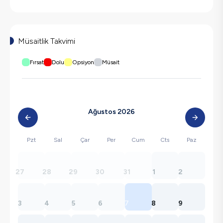
Müsaitlik Takvimi
Fırsat
Dolu
Opsiyon
Müsait
Ağustos 2026
Pzt
Sal
Çar
Per
Cum
Cts
Paz
27
28
29
30
31
1
2
3
4
5
6
7
8
9