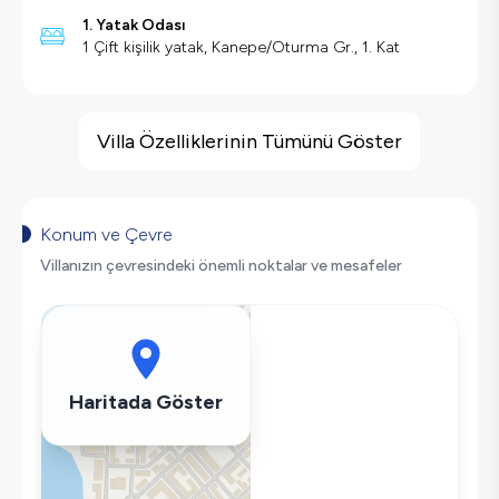
1. Yatak Odası
1 Çift kişilik yatak, Kanepe/Oturma Gr., 1. Kat
Villa Özellikleri
Barbekü
Villa Özelliklerinin Tümünü Göster
Alarm Sistemi
Saç Kurutma Makinası
Bulaşık Makinesi
Konum ve Çevre
Çamaşır Makinesi
Villanızın çevresindeki önemli noktalar ve mesafeler
Buzdolabı
Klima
Wifi / İnternet
Tost Makinesi
Haritada Göster
Mikrodalga
Kettle
Korunaklı Havuz