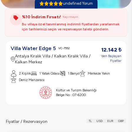
undefined Yorum
%10 İndirim Fırsatı!
Kaçırmayın
Bu villaya özel tanımlanmış indirimli fiyatlardan yararlanmak
için tarihlerinizi seçin ve rezervasyon talebi gönderin.
Villa Water Edge 5
VC-7552
12.142
₺
Antalya Kiralık Villa / Kalkan Kiralık Villa /
'den Başlayan
Fiyatlar
Kalkan Merkez
2 Kişilik
1 Yatak Odası
1 Banyo
Merkeze Yakın
Deniz Manzarası
Kültür ve Turizm Bakanlığı
Belge No :
07-6200
Fiyatlar / Rezervasyon
TL
USD
EUR
GBP