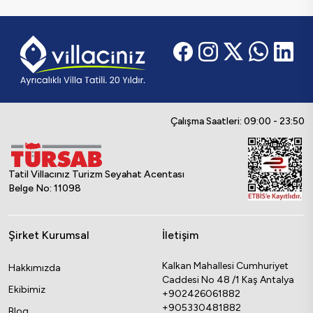
Çalışma Saatleri: 09:00 - 23:50
Tatil Villacınız Turizm Seyahat Acentası
Belge No: 11098
Şirket Kurumsal
İletişim
Kalkan Mahallesi Cumhuriyet
Hakkımızda
Caddesi No 48 /1 Kaş Antalya
Ekibimiz
+902426061882
+905330481882
Blog