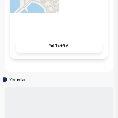
Ütü
Havuz-Bahçe Bakımı
Yol Tarifi Al
Yorumlar