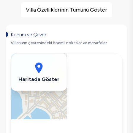
Villa Özellikleri
Barbekü
Villa Özelliklerinin Tümünü Göster
Doğa Manzaralı
Salıncak
Korunaklı Havuz
Konum ve Çevre
Saç Kurutma Makinası
Villanızın çevresindeki önemli noktalar ve mesafeler
Bulaşık Makinesi
Çamaşır Makinesi
Buzdolabı
Klima
Haritada Göster
Wifi / İnternet
Tost Makinesi
Mikrodalga
Kettle
Korunaklı Havuz
Ütü