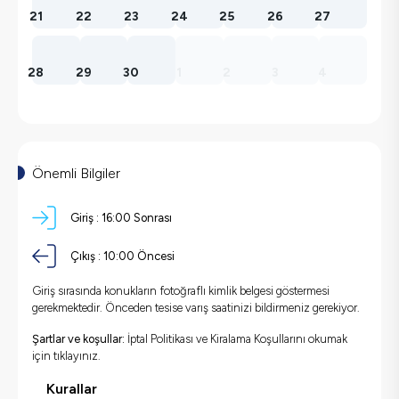
21
22
23
24
25
26
27
28
29
30
1
2
3
4
Önemli Bilgiler
Giriş :
16:00 Sonrası
Çıkış :
10:00 Öncesi
Giriş sırasında konukların fotoğraflı kimlik belgesi göstermesi
gerekmektedir. Önceden tesise varış saatinizi bildirmeniz gerekiyor.
Şartlar ve koşullar:
İptal Politikası ve Kiralama Koşullarını okumak
için
tıklayınız.
Kurallar