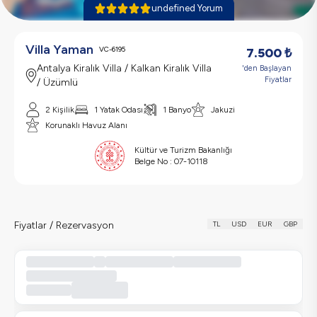
undefined Yorum
Villa Yaman
VC-6195
7.500
₺
Antalya Kiralık Villa / Kalkan Kiralık Villa
'den Başlayan
Fiyatlar
/ Üzümlü
2 Kişilik
1 Yatak Odası
1 Banyo
Jakuzi
Korunaklı Havuz Alanı
Kültür ve Turizm Bakanlığı
Belge No :
07-10118
Fiyatlar / Rezervasyon
TL
USD
EUR
GBP