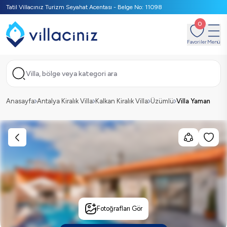
Tatil Villacınız Turizm Seyahat Acentası - Belge No: 11098
0
Favoriler
Menü
Villa, bölge veya kategori ara
Anasayfa
Antalya Kiralık Villa
Kalkan Kiralık Villa
Üzümlü
Villa Yaman
Fotoğrafları Gör