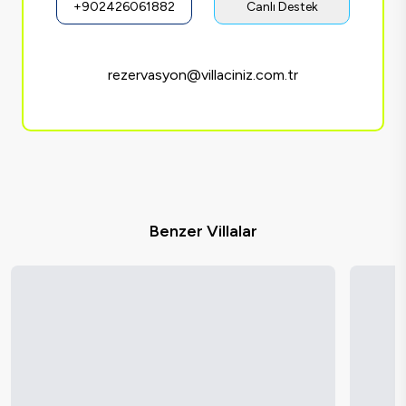
+902426061882
Canlı Destek
rezervasyon@villaciniz.com.tr
Benzer Villalar