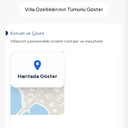
Villa Özellikleri
Barbekü
Villa Özelliklerinin Tümünü Göster
Doğa Manzaralı
Salıncak
Korunaklı Havuz
Konum ve Çevre
Saç Kurutma Makinası
Villanızın çevresindeki önemli noktalar ve mesafeler
Bulaşık Makinesi
Çamaşır Makinesi
Buzdolabı
Klima
Haritada Göster
Wifi / İnternet
Tost Makinesi
Mikrodalga
Kettle
Korunaklı Havuz
Ütü