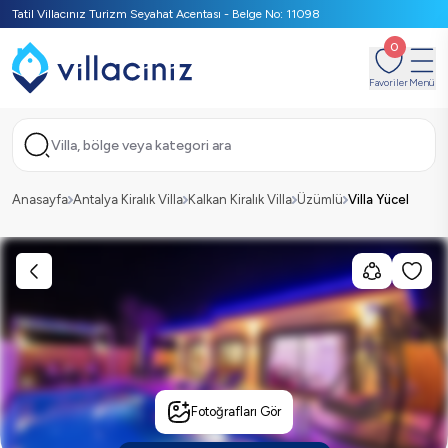
Tatil Villacınız Turizm Seyahat Acentası - Belge No: 11098
0
Favoriler
Menü
Villa, bölge veya kategori ara
Anasayfa
Antalya Kiralık Villa
Kalkan Kiralık Villa
Üzümlü
Villa Yücel
Fotoğrafları Gör