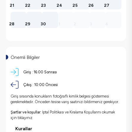
21
22
23
24
25
26
27
28
29
30
1
2
3
4
Önemli Bilgiler
Giriş :
16:00 Sonrası
Çıkış :
10:00 Öncesi
Giriş sırasında konukların fotoğraflı kimlik belgesi göstermesi
gerekmektedir. Önceden tesise varış saatinizi bildirmeniz gerekiyor.
Şartlar ve koşullar:
İptal Politikası ve Kiralama Koşullarını okumak
için
tıklayınız.
Kurallar