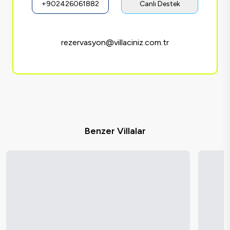
+902426061882
Canlı Destek
rezervasyon@villaciniz.com.tr
Benzer Villalar