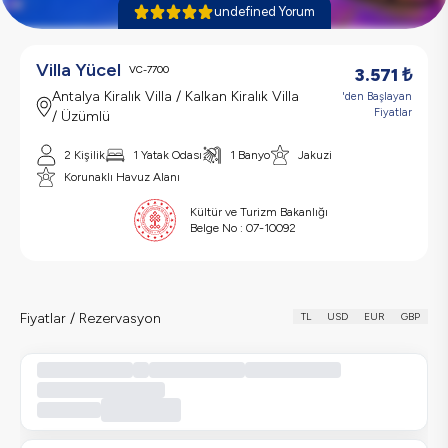
undefined Yorum
Villa Yücel
VC-7700
3.571
₺
Antalya Kiralık Villa / Kalkan Kiralık Villa
'den Başlayan
Fiyatlar
/ Üzümlü
2 Kişilik
1 Yatak Odası
1 Banyo
Jakuzi
Korunaklı Havuz Alanı
Kültür ve Turizm Bakanlığı
Belge No :
07-10092
Fiyatlar / Rezervasyon
TL
USD
EUR
GBP