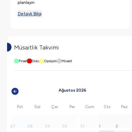
planlayın.
Detaylı Bilgi
Müsaitlik Takvimi
Fırsat
Dolu
Opsiyon
Müsait
Ağustos 2026
Pzt
Sal
Çar
Per
Cum
Cts
Paz
27
28
29
30
31
1
2