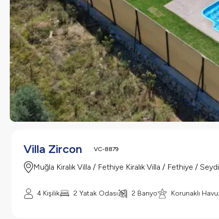
Villa Zircon
VC-8879
Muğla Kiralık Villa / Fethiye Kiralık Villa / Fethiye / Sey
4 Kişilik
2 Yatak Odası
2 Banyo
Korunaklı Havu