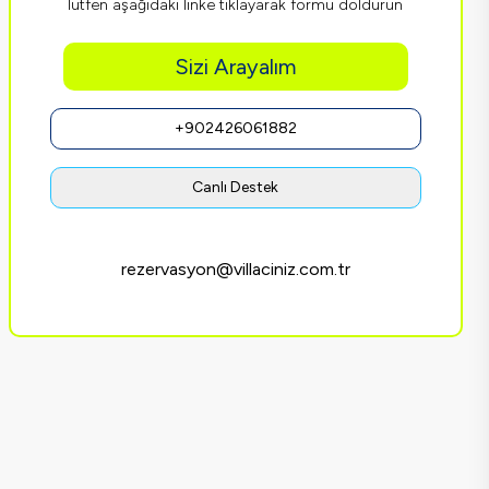
lütfen aşağıdaki linke tıklayarak formu doldurun
Sizi Arayalım
+902426061882
Canlı Destek
rezervasyon@villaciniz.com.tr