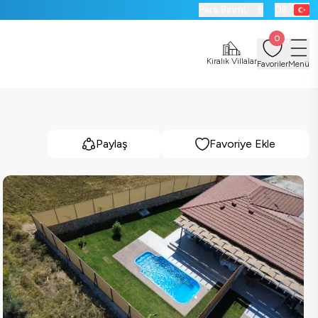
Para Birimi:
₺
Dil:
0
Kiralık Villalar
Favoriler
Menü
Paylaş
Favoriye Ekle