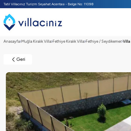
Tatil Villacınız Turizm Seyahat Acentası - Belge No: 11098
Anasayfa
Muğla Kiralık Villa
Fethiye Kiralık Villa
Fethiye / Seydikemer
Villa
Geri