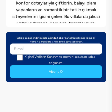
konfor detaylarıyla çiftlerin, balayı planı
yapanların ve romantik bir tatile çıkmak
isteyenlerin ilgisini çeker. Bu villalarda jakuzi
yatak odasında, banyoda, terasta ya da
manzaraya açılan farklı noktalarda yer alabilir.
Seçim yaparken yalnızca villada bu donanımın
Erken sezon indiriminde anında haberdar olmayı kim istemez?
Hemen E-mail adresini bizimle paylaşabilirsin.
bulunmasına değil, kullanım yerinin
mahremiyetine, manzarayla ilişkisine ve tatil
akışınıza nasıl eşlik edeceğine göz
Kişisel Verilerin Korunması metnini okudum kabul
atabilirsiniz.
ediyorum.
Abone Ol
Jakuzili villa tatil planı, evde geçirilen zamanı
daha kişisel hale getirir. Gün içinde havuz
başında vakit geçirdikten sonra akşam
saatlerinde sakin bir dinlenme alanına
çekilmek, kısa tatillerde dış programa bağlı
kalmadan dinlenmeye daha çok zaman