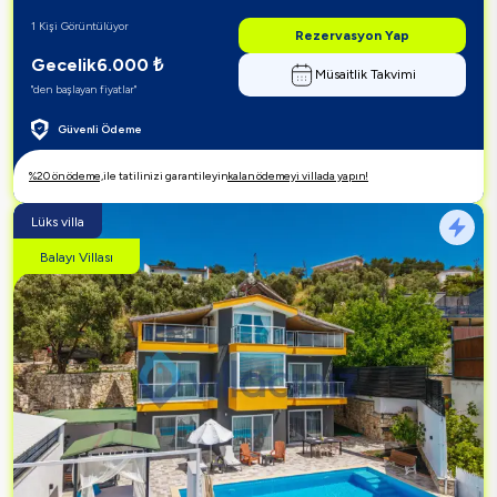
1 Kişi Görüntülüyor
Rezervasyon Yap
Gecelik
6.000
₺
Müsaitlik Takvimi
"den başlayan fiyatlar"
Güvenli Ödeme
%20 ön ödeme,
ile tatilinizi garantileyin
kalan ödemeyi villada yapın!
Lüks villa
Balayı Villası