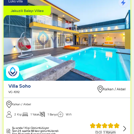
Lüks villa
Jakuzili Balayı Villası
Villa Soho
Kalkan / Akbel
VC-1012
Kalkan / Akbel
2 Kişi
1 Yatak
1 Banyo
Wifi
Şu anda 1 Kişi Görüntülüyor
Son 24 saatte 68 kez görüntülendi
(
5.0
)
1 Yorum
Son 30 günde 6 rezervasyon aldı