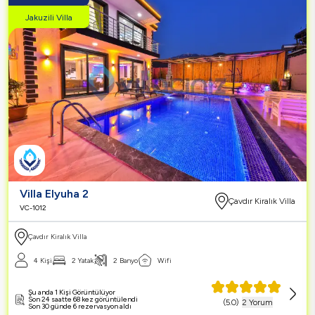
Jakuzili Villa
Villa Elyuha 2
Çavdır Kiralık Villa
VC-1012
Çavdır Kiralık Villa
4 Kişi
2 Yatak
2 Banyo
Wifi
Şu anda 1 Kişi Görüntülüyor
Son 24 saatte 68 kez görüntülendi
(
5.0
)
2 Yorum
Son 30 günde 6 rezervasyon aldı