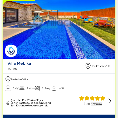
Villa Mebika
Sarıbelen Villa
VC-1012
Sarıbelen Villa
5 Kişi
2 Yatak
2 Banyo
Wifi
Şu anda 1 Kişi Görüntülüyor
Son 24 saatte 68 kez görüntülendi
(
5.0
)
1 Yorum
Son 30 günde 6 rezervasyon aldı