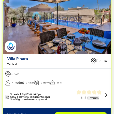
Villa Pınara
Üzümlü
VC-1012
Üzümlü
4 Kişi
2 Yatak
2 Banyo
Wifi
Şu anda 1 Kişi Görüntülüyor
Son 24 saatte 68 kez görüntülendi
(
0.0
)
0 Yorum
Son 30 günde 6 rezervasyon aldı