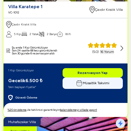
Villa Karatepe 1
Çavdır Kiralık Villa
VC-1012
Çavdır Kiralık Villa
5 Kişi
2 Yatak
2 Banyo
Wifi
Şu anda 1 Kişi Görüntülüyor
Son 24 saatte 68 kez görüntülendi
(
5.0
)
16 Yorum
Son 30 günde 6 rezervasyon aldı
1 Kişi Görüntülüyor
Rezervasyon Yap
Gecelik
6.500
₺
Müsaitlik Takvimi
"den başlayan fiyatlar"
Güvenli Ödeme
%20 ön ödeme,
ile tatilinizi garantileyin
kalan ödemeyi villada yapın!
Muhafazakar Villa