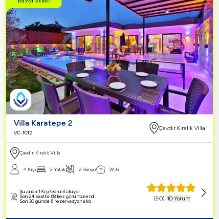
Balayı Villası
Villa Karatepe 2
Çavdır Kiralık Villa
VC-1012
Çavdır Kiralık Villa
4 Kişi
2 Yatak
2 Banyo
Wifi
Şu anda 1 Kişi Görüntülüyor
Son 24 saatte 68 kez görüntülendi
(
5.0
)
10 Yorum
Son 30 günde 6 rezervasyon aldı