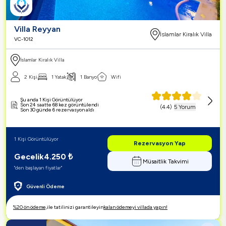
Villa Reyyan
İslamlar Kiralık Villa
VC-1012
İslamlar Kiralık Villa
2 Kişi
1 Yatak
1 Banyo
Wifi
Şu anda 1 Kişi Görüntülüyor
Son 24 saatte 68 kez görüntülendi
(
4.4
)
5 Yorum
Son 30 günde 6 rezervasyon aldı
1 Kişi Görüntülüyor
Rezervasyon Yap
Gecelik
4.250
₺
Müsaitlik Takvimi
"den başlayan fiyatlar"
Güvenli Ödeme
%20 ön ödeme,
ile tatilinizi garantileyin
kalan ödemeyi villada yapın!