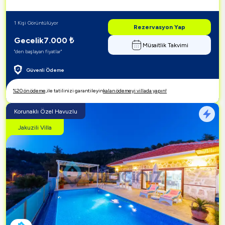
1 Kişi Görüntülüyor
Rezervasyon Yap
Gecelik
7.000
₺
Müsaitlik Takvimi
"den başlayan fiyatlar"
Güvenli Ödeme
%20 ön ödeme,
ile tatilinizi garantileyin
kalan ödemeyi villada yapın!
Korunaklı Özel Havuzlu
Jakuzili Villa