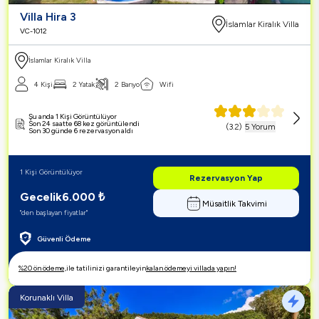
Villa Hira 3
İslamlar Kiralık Villa
VC-1012
İslamlar Kiralık Villa
4 Kişi
2 Yatak
2 Banyo
Wifi
Şu anda 1 Kişi Görüntülüyor
Son 24 saatte 68 kez görüntülendi
(
3.2
)
5 Yorum
Son 30 günde 6 rezervasyon aldı
1 Kişi Görüntülüyor
Rezervasyon Yap
Gecelik
6.000
₺
Müsaitlik Takvimi
"den başlayan fiyatlar"
Güvenli Ödeme
%20 ön ödeme,
ile tatilinizi garantileyin
kalan ödemeyi villada yapın!
Korunaklı Villa