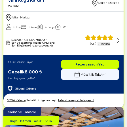
Villa Kuğu Kalkan
Kalkan Merkez
VC-1012
Kalkan Merkez
6 Kişi
3 Yatak
4 Banyo
Wifi
Şu anda 1 Kişi Görüntülüyor
Son 24 saatte 68 kez görüntülendi
(
5.0
)
2 Yorum
Son 30 günde 6 rezervasyon aldı
1 Kişi Görüntülüyor
Rezervasyon Yap
Gecelik
8.000
₺
Müsaitlik Takvimi
"den başlayan fiyatlar"
Güvenli Ödeme
%20 ön ödeme,
ile tatilinizi garantileyin
kalan ödemeyi villada yapın!
Sauna ve Hamamlı
Kapalı Isıtmalı Havuzlu Villa