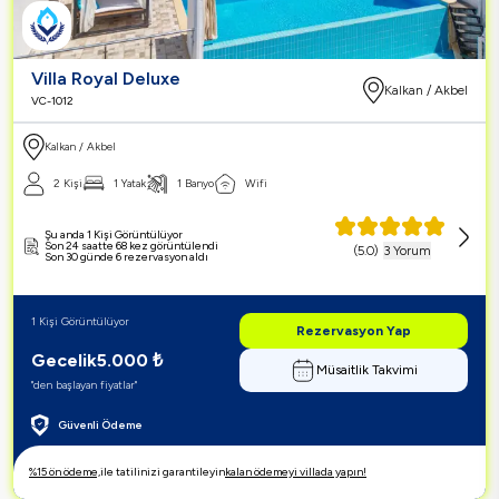
Villa Royal Deluxe
Kalkan / Akbel
VC-1012
Kalkan / Akbel
2 Kişi
1 Yatak
1 Banyo
Wifi
Şu anda 1 Kişi Görüntülüyor
Son 24 saatte 68 kez görüntülendi
(
5.0
)
3 Yorum
Son 30 günde 6 rezervasyon aldı
1 Kişi Görüntülüyor
Rezervasyon Yap
Gecelik
5.000
₺
Müsaitlik Takvimi
"den başlayan fiyatlar"
Güvenli Ödeme
%15 ön ödeme,
ile tatilinizi garantileyin
kalan ödemeyi villada yapın!