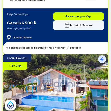
1 Kişi Görüntülüyor
Rezervasyon Yap
Gecelik
6.500
₺
Müsaitlik Takvimi
"den başlayan fiyatlar"
Güvenli Ödeme
%15 ön ödeme,
ile tatilinizi garantileyin
kalan ödemeyi villada yapın!
Çocuk Havuzlu
Lüks Villa