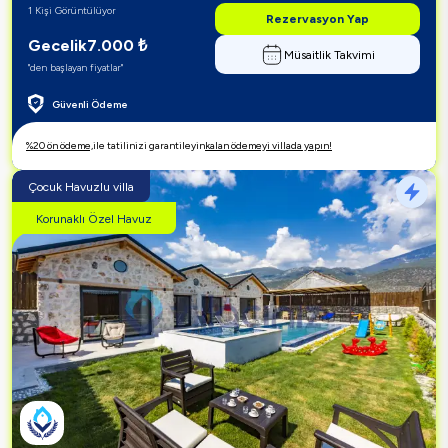
1 Kişi Görüntülüyor
Rezervasyon Yap
Gecelik
7.000
₺
Müsaitlik Takvimi
"den başlayan fiyatlar"
Güvenli Ödeme
%20 ön ödeme,
ile tatilinizi garantileyin
kalan ödemeyi villada yapın!
Çocuk Havuzlu villa
Korunaklı Özel Havuz