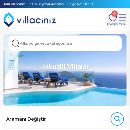
Tatil Villacınız Turizm Seyahat Acentası - Belge No: 11098
0
Favoriler
Menü
Villa, bölge veya kategori ara
Jakuzili Villalar
Aramanı Değiştir