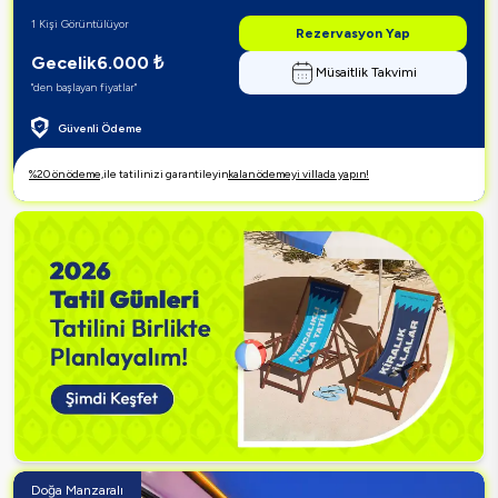
1 Kişi Görüntülüyor
Rezervasyon Yap
Gecelik
6.000
₺
Müsaitlik Takvimi
"den başlayan fiyatlar"
Güvenli Ödeme
%20 ön ödeme,
ile tatilinizi garantileyin
kalan ödemeyi villada yapın!
Doğa Manzaralı