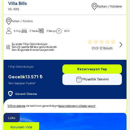
Villa Bills
Kalkan / Kördere
VC-1012
Kalkan / Kördere
6 Kişi
3 Yatak
3 Banyo
Wifi
Şu anda 1 Kişi Görüntülüyor
Son 24 saatte 68 kez görüntülendi
(
0.0
)
0 Yorum
Son 30 günde 6 rezervasyon aldı
1 Kişi Görüntülüyor
Rezervasyon Yap
Gecelik
13.571
₺
Müsaitlik Takvimi
"den başlayan fiyatlar"
Güvenli Ödeme
%15 ön ödeme,
ile tatilinizi garantileyin
kalan ödemeyi villada yapın!
Lüks
Korunaklı Villa