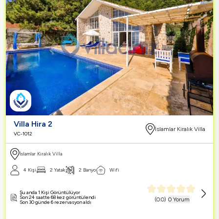
Villa Hira 2
İslamlar Kiralık Villa
VC-1012
İslamlar Kiralık Villa
4 Kişi
2 Yatak
2 Banyo
Wifi
Şu anda 1 Kişi Görüntülüyor
Son 24 saatte 68 kez görüntülendi
(
0.0
)
0 Yorum
Son 30 günde 6 rezervasyon aldı