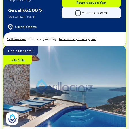
1 Kişi Görüntülüyor
Rezervasyon Yap
Gecelik
6.500
₺
Müsaitlik Takvimi
"den başlayan fiyatlar"
Güvenli Ödeme
%20 ön ödeme,
ile tatilinizi garantileyin
kalan ödemeyi villada yapın!
Deniz Manzaralı
Lüks Villa