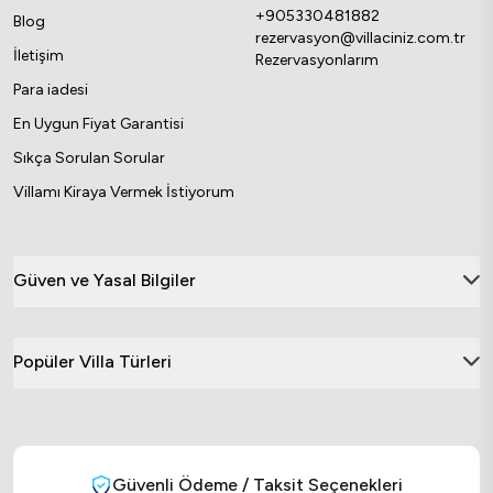
makinesi, çamaşır makinesi, saç kurutma
+905330481882
Blog
makinesi gibi donanımlar sayesinde evinizin
rezervasyon@villaciniz.com.tr
İletişim
Rezervasyonlarım
rahatlığını tatilde de yaşayabilirsiniz.
Para iadesi
Her Tatil Tarzına Uygun Villa
En Uygun Fiyat Garantisi
Türleri
Sıkça Sorulan Sorular
İsterseniz doğa içinde sakin bir tatil,
Villamı Kiraya Vermek İstiyorum
isterseniz de denize yakın konumda modern
bir yazlık villa arayın, Villacınız’ın geniş
Güven ve Yasal Bilgiler
portföyünde hayallerinize uygun seçenekler
bulmanız mümkün. Tatil planınızı
şekillendirirken farklı ihtiyaçlara hitap eden
Popüler Villa Türleri
villa seçenekleri arasından size en uygun olanı
seçebilirsiniz:
· Deniz manzaralı villalar
Güvenli Ödeme / Taksit Seçenekleri