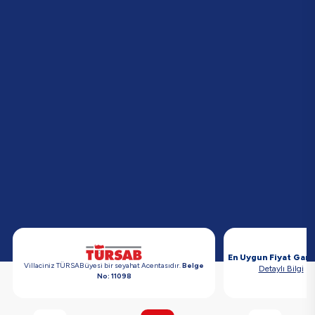
En Uygun Fiyat Gara
Villaciniz TÜRSAB üyesi bir seyahat Acentasıdır.
Belge
Detaylı Bilgi
No: 11098