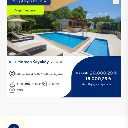
Geniş Aileye Özel Villa
Doğa Manzaralı
Villa Mercan Kayaköy
VC-7730
20.000,29
₺
Gecelik
Fethiye Kiralık Villa / Fethiye Kayaköy
18.000,25
₺
8 Kişi
4 Yatak
3 Banyo
'den Başlayan Fiyatlarla
Wifi