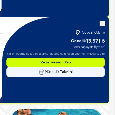
Güvenli Ödeme
13.571
₺
Gecelik
"den başlayan fiyatlar"
%15 ön ödeme ile tatilinizi şimdi garantileyin kalan ödemeyi villada yapın!
Rezervasyon Yap
Müsaitlik Takvimi