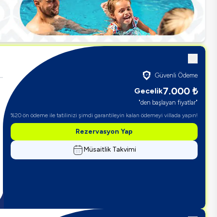
Güvenli Ödeme
7.000
₺
Gecelik
"den başlayan fiyatlar"
%20 ön ödeme ile tatilinizi şimdi garantileyin kalan ödemeyi villada yapın!
Rezervasyon Yap
Müsaitlik Takvimi