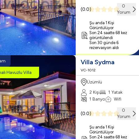
0
(
0.0
)
Yorum
Şu anda 1 Kişi
Görüntülüyor
Son 24 saatte 68 kez
görüntülendi
Son 30 günde 6
rezervasyon aldı
mam
Villa Sydma
VC-1012
malı Havuzlu Villa
Üzümlü
2 Kişi
1 Yatak
1 Banyo
Wifi
0
(
0.0
)
Yorum
Şu anda 1 Kişi
Görüntülüyor
Son 24 saatte 68 kez