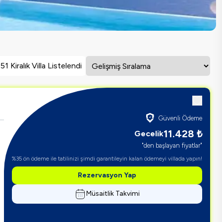
51 Kiralık Villa Listelendi
Güvenli Ödeme
11.428
₺
Gecelik
"den başlayan fiyatlar"
%35 ön ödeme ile tatilinizi şimdi garantileyin kalan ödemeyi villada yapın!
Rezervasyon Yap
Müsaitlik Takvimi