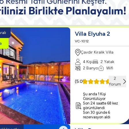
alı
Villa Elyuha 2
VC-1012
la
Çavdır Kiralık Villa
4 Kişi
2 Yatak
2 Banyo
Wifi
2
(
5.0
)
Yorum
Şu anda 1 Kişi
Görüntülüyor
Son 24 saatte 68 kez
görüntülendi
Son 30 günde 6
rezervasyon aldı