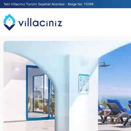
Tatil Villacınız Turizm Seyahat Acentası - Belge No: 11098