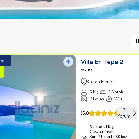
11
ralı
Villa En Tepe 2
VC-1012
Kalkan Merkez
5 Kişi
2 Yatak
2 Banyo
Wifi
3
(
5.0
)
Yorum
Şu anda 1 Kişi
Görüntülüyor
Son 24 saatte 68 kez