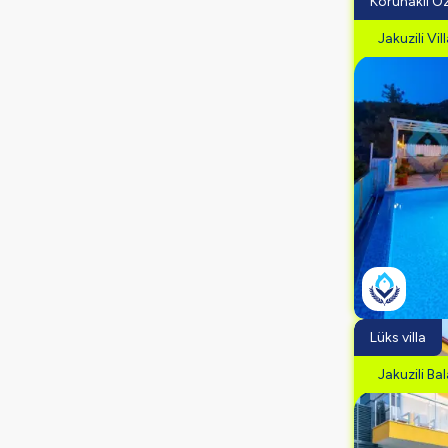
Korunaklı Ö
Jakuzili Vil
Lüks villa
Jakuzili Bal