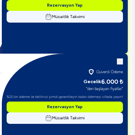
Rezervasyon Yap
Müsaitlik Takvimi
Güvenli Ödeme
6.000
₺
Gecelik
"den başlayan fiyatlar"
%20 ön ödeme ile tatilinizi şimdi garantileyin kalan ödemeyi villada yapın!
Rezervasyon Yap
Müsaitlik Takvimi