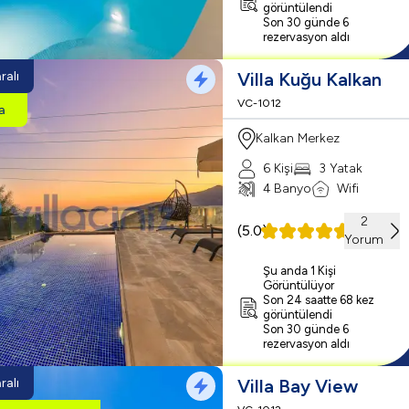
görüntülendi
Son 30 günde 6
rezervasyon aldı
ralı
Villa Kuğu Kalkan
VC-1012
la
Kalkan Merkez
6 Kişi
3 Yatak
4 Banyo
Wifi
2
(
5.0
)
Yorum
Şu anda 1 Kişi
Görüntülüyor
Son 24 saatte 68 kez
görüntülendi
Son 30 günde 6
rezervasyon aldı
ralı
Villa Bay View