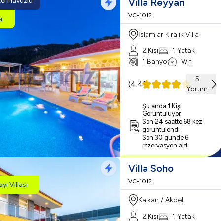
zel Havuzlu
Villa Reyyan
VC-1012
la
İslamlar Kiralık Villa
2 Kişi
1 Yatak
1 Banyo
Wifi
5
(
4.4
)
Yorum
Şu anda 1 Kişi
Görüntülüyor
Son 24 saatte 68 kez
görüntülendi
Son 30 günde 6
rezervasyon aldı
Villa Soho
VC-1012
ayı Villası
Kalkan / Akbel
2 Kişi
1 Yatak