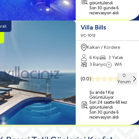
görüntülendi
Son 30 günde 6
rezervasyon aldı
ralı
Villa Bills
VC-1012
Kalkan / Kördere
6 Kişi
3 Yatak
3 Banyo
Wifi
0
(
0.0
)
Yorum
Şu anda 1 Kişi
Görüntülüyor
Son 24 saatte 68 kez
görüntülendi
Son 30 günde 6
rezervasyon aldı