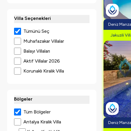
Villa Seçenekleri
Deniz Manza
Tümünü Seç
Jakuzili Vil
Muhafazakar Villalar
Balayı Villaları
Aktif Villalar 2026
Korunaklı Kiralık Villa
Jakuzili Villalar
Ultra Lüks Villalar
Bölgeler
Lüks Villa
Deniz Manzaralı Villalar
Tüm Bölgeler
Çocuk Havuzlu Villalar
Antalya Kiralık Villa
Deniz Manza
Sonsuzluk Havuzlu Villalar