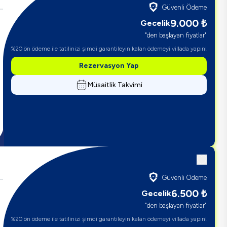
Güvenli Ödeme
9.000
₺
Gecelik
"den başlayan fiyatlar"
%20 ön ödeme ile tatilinizi şimdi garantileyin kalan ödemeyi villada yapın!
Rezervasyon Yap
Müsaitlik Takvimi
Güvenli Ödeme
6.500
₺
Gecelik
"den başlayan fiyatlar"
%20 ön ödeme ile tatilinizi şimdi garantileyin kalan ödemeyi villada yapın!