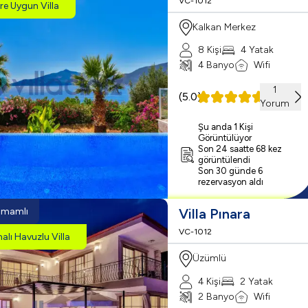
VC-1012
ere Uygun Villa
Kalkan Merkez
8 Kişi
4 Yatak
4 Banyo
Wifi
1
(
5.0
)
Yorum
Şu anda 1 Kişi
Görüntülüyor
Son 24 saatte 68 kez
görüntülendi
Son 30 günde 6
rezervasyon aldı
amamlı
Villa Pınara
VC-1012
malı Havuzlu Villa
Üzümlü
4 Kişi
2 Yatak
2 Banyo
Wifi