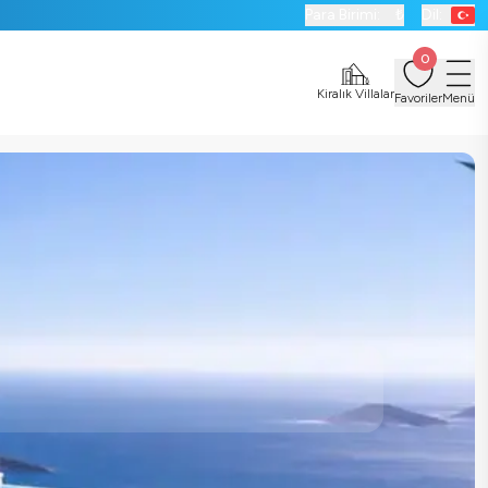
Para Birimi:
₺
Dil:
0
Kiralık Villalar
Favoriler
Menü