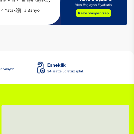
ralık Villa / Fethiye Kayaköy
'den Başlayan Fiyatlarla
4 Yatak
3 Banyo
Rezervasyon Yap
Esneklik
zervasyon
24 saatte ücretsiz iptal.