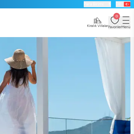
Para Birimi:
₺
Dil:
0
Kiralık Villalar
Favoriler
Menü