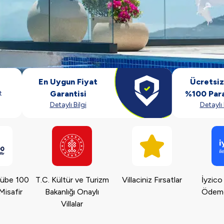
En Uygun Fiyat
Ücretsiz 
t
Garantisi
%100 Para
Detaylı Bilgi
Detaylı 
crübe 100
T.C. Kültür ve Turizm
Villaciniz Fırsatlar
İyzico
Misafir
Bakanlığı Onaylı
Ödeme 
Villalar