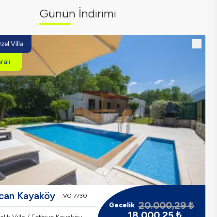
Günün İndirimi
zel Villa
alı
rcan Kayaköy
VC-7730
20.000,29
₺
Gecelik
18.000,25
₺