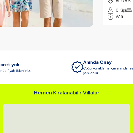
Fethiye Ki
8 Kişi
Wifi
Anında Onay
ücret yok
Çoğu konaklama için anında re
üz fiyatı ödersiniz.
yapılabilir.
Hemen Kiralanabilir Villalar