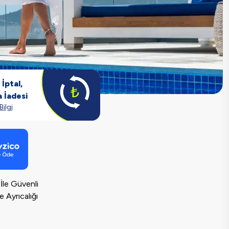
İptal,
 İadesi
Bilgi
 İle Güvenli
Ayrıcalığı