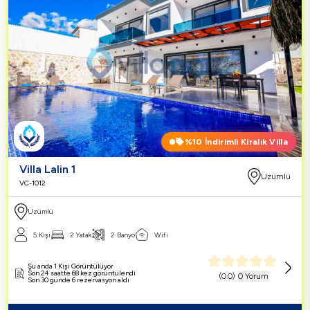
%10
İndirimli Kiralık Villa
Villa Lalin 1
Üzümlü
VC-1012
Üzümlü
5 Kişi
2 Yatak
2 Banyo
Wifi
Şu anda 1 Kişi Görüntülüyor
Son 24 saatte 68 kez görüntülendi
(
0.0
)
0 Yorum
Son 30 günde 6 rezervasyon aldı