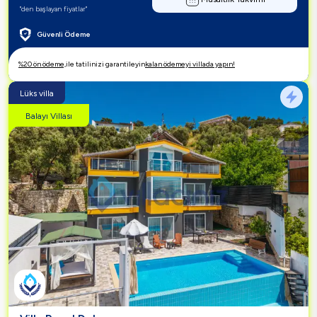
"den başlayan fiyatlar"
Güvenli Ödeme
%20 ön ödeme,
ile tatilinizi garantileyin
kalan ödemeyi villada yapın!
Lüks villa
Balayı Villası