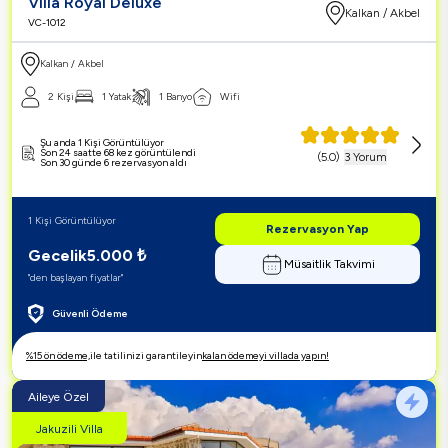
Villa Royal Deluxe
Kalkan / Akbel
VC-1012
Kalkan / Akbel
2 Kişi
1 Yatak
1 Banyo
Wifi
Şu anda 1 Kişi Görüntülüyor
Son 24 saatte 68 kez görüntülendi
(
5.0
)
3 Yorum
Son 30 günde 6 rezervasyon aldı
1 Kişi Görüntülüyor
Rezervasyon Yap
Gecelik
5.000
₺
Müsaitlik Takvimi
"den başlayan fiyatlar"
Güvenli Ödeme
%15 ön ödeme,
ile tatilinizi garantileyin
kalan ödemeyi villada yapın!
Aileye Özel
Jakuzili Villa