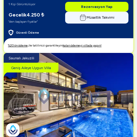
1 Kişi Görüntülüyor
Rezervasyon Yap
Gecelik
4.250
₺
Müsaitlik Takvimi
"den başlayan fiyatlar"
Güvenli Ödeme
%20 ön ödeme,
ile tatilinizi garantileyin
kalan ödemeyi villada yapın!
Saunalı Jakuzili
Geniş Aileye Uygun Villa