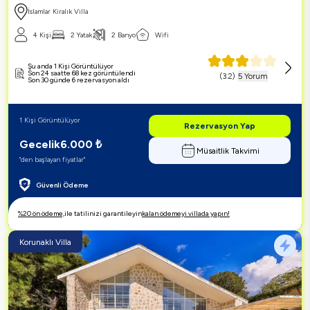
İslamlar Kiralık Villa
4 Kişi
2 Yatak
2 Banyo
Wifi
Şu anda 1 Kişi Görüntülüyor
Son 24 saatte 68 kez görüntülendi
(
3.2
)
5 Yorum
Son 30 günde 6 rezervasyon aldı
1 Kişi Görüntülüyor
Rezervasyon Yap
Gecelik
6.000
₺
Müsaitlik Takvimi
"den başlayan fiyatlar"
Güvenli Ödeme
%20 ön ödeme,
ile tatilinizi garantileyin
kalan ödemeyi villada yapın!
Korunaklı Villa