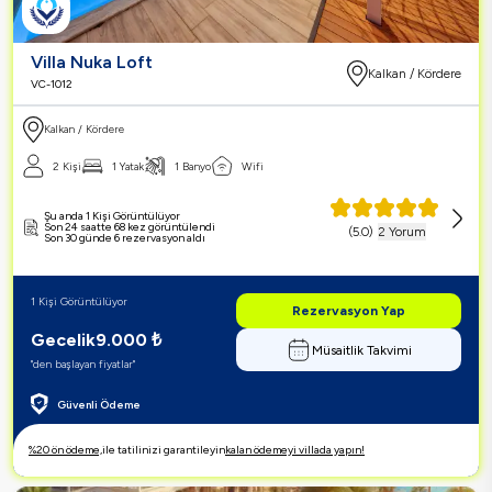
Villa Nuka Loft
Kalkan / Kördere
VC-1012
Kalkan / Kördere
2 Kişi
1 Yatak
1 Banyo
Wifi
Şu anda 1 Kişi Görüntülüyor
Son 24 saatte 68 kez görüntülendi
(
5.0
)
2 Yorum
Son 30 günde 6 rezervasyon aldı
1 Kişi Görüntülüyor
Rezervasyon Yap
Gecelik
9.000
₺
Müsaitlik Takvimi
"den başlayan fiyatlar"
Güvenli Ödeme
%20 ön ödeme,
ile tatilinizi garantileyin
kalan ödemeyi villada yapın!