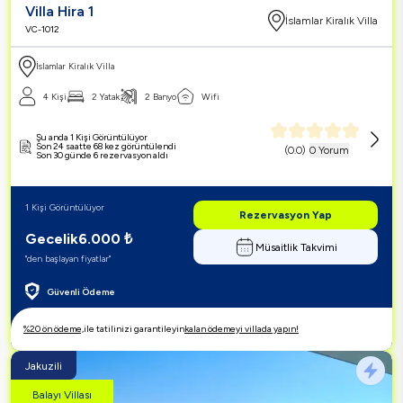
Villa Hira 1
İslamlar Kiralık Villa
VC-1012
İslamlar Kiralık Villa
4 Kişi
2 Yatak
2 Banyo
Wifi
Şu anda 1 Kişi Görüntülüyor
Son 24 saatte 68 kez görüntülendi
(
0.0
)
0 Yorum
Son 30 günde 6 rezervasyon aldı
1 Kişi Görüntülüyor
Rezervasyon Yap
Gecelik
6.000
₺
Müsaitlik Takvimi
"den başlayan fiyatlar"
Güvenli Ödeme
%20 ön ödeme,
ile tatilinizi garantileyin
kalan ödemeyi villada yapın!
Jakuzili
Balayı Villası