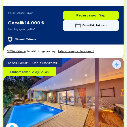
1 Kişi Görüntülüyor
Rezervasyon Yap
Gecelik
14.000
₺
Müsaitlik Takvimi
"den başlayan fiyatlar"
Güvenli Ödeme
%20 ön ödeme,
ile tatilinizi garantileyin
kalan ödemeyi villada yapın!
Kapalı Havuzlu, Deniz Manzaralı,
Muhafazakar Balayı Villası