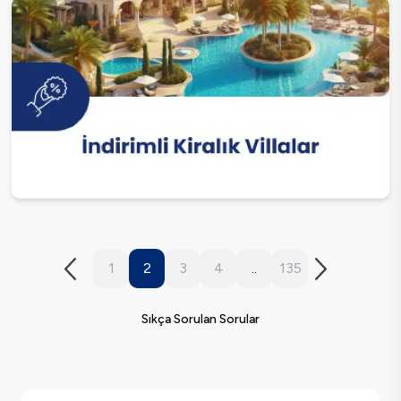
1
2
3
4
..
135
Sıkça Sorulan Sorular