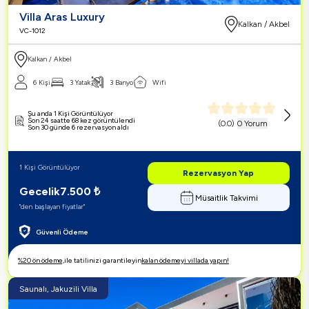
Villa Aras Luxury
Kalkan / Akbel
VC-1012
Kalkan / Akbel
6 Kişi
3 Yatak
3 Banyo
Wifi
Şu anda 1 Kişi Görüntülüyor
Son 24 saatte 68 kez görüntülendi
(
0.0
)
0 Yorum
Son 30 günde 6 rezervasyon aldı
1 Kişi Görüntülüyor
Rezervasyon Yap
Gecelik
7.500
₺
Müsaitlik Takvimi
"den başlayan fiyatlar"
Güvenli Ödeme
%20 ön ödeme,
ile tatilinizi garantileyin
kalan ödemeyi villada yapın!
Saunalı, Jakuzili Villa