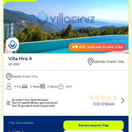
%10
İndirimli Kiralık Villa
Villa Hira 4
İslamlar Kiralık Villa
VC-1012
İslamlar Kiralık Villa
4 Kişi
2 Yatak
2 Banyo
Wifi
Şu anda 1 Kişi Görüntülüyor
Son 24 saatte 68 kez görüntülendi
(
0.0
)
0 Yorum
Son 30 günde 6 rezervasyon aldı
1 Kişi Görüntülüyor
Rezervasyon Yap