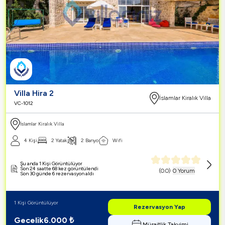
Villa Hira 2
İslamlar Kiralık Villa
VC-1012
İslamlar Kiralık Villa
4 Kişi
2 Yatak
2 Banyo
Wifi
Şu anda 1 Kişi Görüntülüyor
Son 24 saatte 68 kez görüntülendi
(
0.0
)
0 Yorum
Son 30 günde 6 rezervasyon aldı
1 Kişi Görüntülüyor
Rezervasyon Yap
Gecelik
6.000
₺
Müsaitlik Takvimi