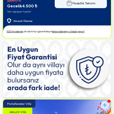
5.000
₺
Müsaitlik Takvimi
Gecelik
4.500
₺
"den başlayan fiyatlar"
Güvenli Ödeme
%20 ön ödeme,
ile tatilinizi garantileyin
kalan ödemeyi villada yapın!
Muhafazakar Villa
Jakuzili Villa