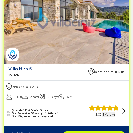
Villa Hira 5
İslamlar Kiralık Villa
VC-1012
İslamlar Kiralık Villa
4 Kişi
2 Yatak
2 Banyo
Wifi
Şu anda 1 Kişi Görüntülüyor
Son 24 saatte 68 kez görüntülendi
(
5.0
)
1 Yorum
Son 30 günde 6 rezervasyon aldı