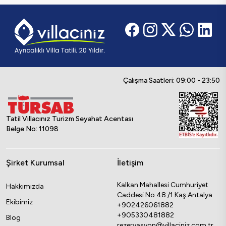
Çalışma Saatleri: 09:00 - 23:50
Tatil Villacınız Turizm Seyahat Acentası
Belge No: 11098
Şirket Kurumsal
İletişim
Kalkan Mahallesi Cumhuriyet
Hakkımızda
Caddesi No 48 /1 Kaş Antalya
Ekibimiz
+902426061882
+905330481882
Blog
rezervasyon@villaciniz.com.tr