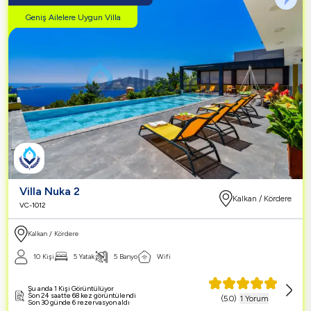
Geniş Ailelere Uygun Villa
Villa Nuka 2
Kalkan / Kördere
VC-1012
Kalkan / Kördere
10 Kişi
5 Yatak
5 Banyo
Wifi
Şu anda 1 Kişi Görüntülüyor
Son 24 saatte 68 kez görüntülendi
(
5.0
)
1 Yorum
Son 30 günde 6 rezervasyon aldı