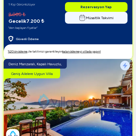
1 Kişi Görüntülüyor
Rezervasyon Yap
8.000
₺
Müsaitlik Takvimi
Gecelik
7.200
₺
"den başlayan fiyatlar"
Güvenli Ödeme
%20 ön ödeme,
ile tatilinizi garantileyin
kalan ödemeyi villada yapın!
Deniz Manzaralı, Kapalı Havuzlu,
Geniş Ailelere Uygun Villa