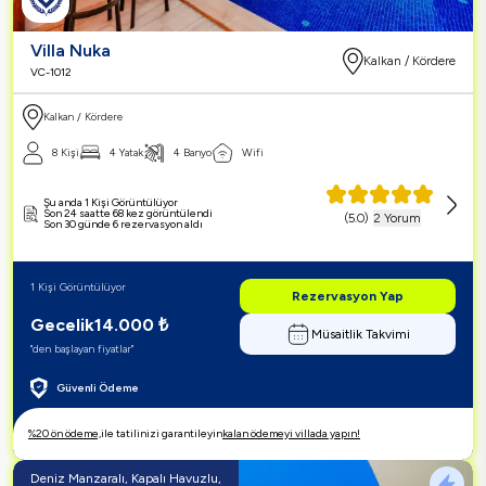
Villa Nuka
Kalkan / Kördere
VC-1012
Kalkan / Kördere
8 Kişi
4 Yatak
4 Banyo
Wifi
Şu anda 1 Kişi Görüntülüyor
Son 24 saatte 68 kez görüntülendi
(
5.0
)
2 Yorum
Son 30 günde 6 rezervasyon aldı
1 Kişi Görüntülüyor
Rezervasyon Yap
Gecelik
14.000
₺
Müsaitlik Takvimi
"den başlayan fiyatlar"
Güvenli Ödeme
%20 ön ödeme,
ile tatilinizi garantileyin
kalan ödemeyi villada yapın!
Deniz Manzaralı, Kapalı Havuzlu,