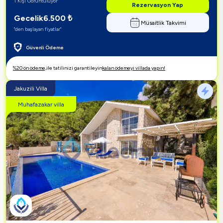
1 Kişi Görüntülüyor
Rezervasyon Yap
Gecelik
6.500
₺
Müsaitlik Takvimi
"den başlayan fiyatlar"
Güvenli Ödeme
%20 ön ödeme,
ile tatilinizi garantileyin
kalan ödemeyi villada yapın!
Jakuzili Villa
Muhafazakar villa