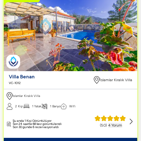
Villa Benan
İslamlar Kiralık Villa
VC-1012
İslamlar Kiralık Villa
2 Kişi
1 Yatak
1 Banyo
Wifi
Şu anda 1 Kişi Görüntülüyor
Son 24 saatte 68 kez görüntülendi
(
5.0
)
4 Yorum
Son 30 günde 6 rezervasyon aldı